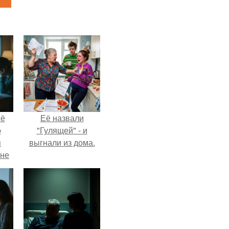
сё
Её назвали
о
"Гулящей" - и
я
выгнали из дома.
 не
а.