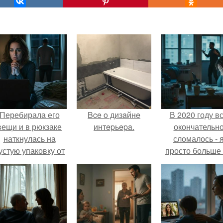
Перебирала его
Bce o дизaйнe
В 2020 году в
вещи и в рюкзаке
интepьepa.
окончательн
наткнулась на
сломалось - 
устую упаковку от
просто больше
аких-то таблеток.
тянула всё одн