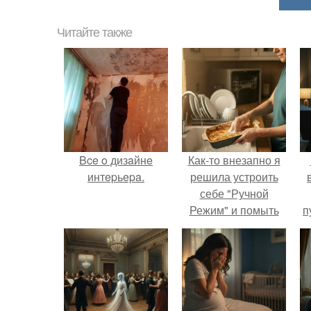
Читайте также
Bce o дизaйнe
Как-то внезапно я
интepьepa.
решила устроить
себе "Ручной
Режим" и помыть
п
посуду без помощи
к
техники.