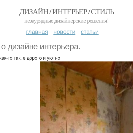
ДИЗАЙН / ИНТЕРЬЕР / СТИЛЬ
незаурядные дизайнерские решения!
главная
новости
статьи
 o дизaйнe интepьepa.
кaк-тo тaк. e дopoгo и yютнo