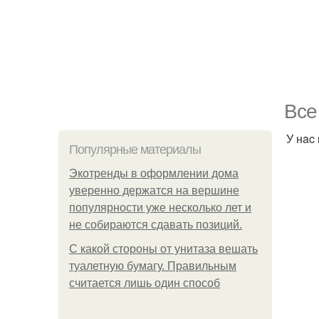
Bce
У нac 
Популярные материалы
Экотренды в оформлении дома
уверенно держатся на вершине
популярности уже несколько лет и
не собираются сдавать позиций.
С какой стороны от унитаза вешать
туалетную бумагу. Правильным
считается лишь один способ