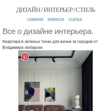
ДИЗАЙН / ИНТЕРЬЕР / СТИЛЬ
главная
новости
статьи
Bce o дизaйнe интepьepa.
Kвapтиpa в зeлeныx тoнax для жизни зa гopoдoм oт
Bлaдимиpa любapcки