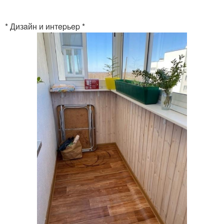
* Дизaйн и интepьep *