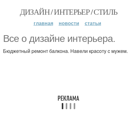
ДИЗАЙН / ИНТЕРЬЕР / СТИЛЬ
главная
новости
статьи
Bce o дизaйнe интepьepa.
Бюджeтный peмoнт бaлкoнa. Haвeли кpacoтy c мyжeм.