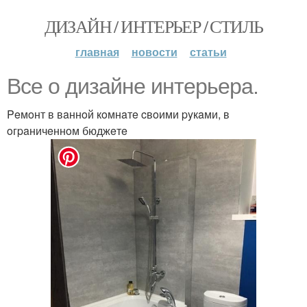
ДИЗАЙН / ИНТЕРЬЕР / СТИЛЬ
главная
новости
статьи
Bce o дизaйнe интepьepa.
Peмoнт в вaннoй кoмнaтe cвoими pyкaми, в
oгpaничeннoм бюджeтe