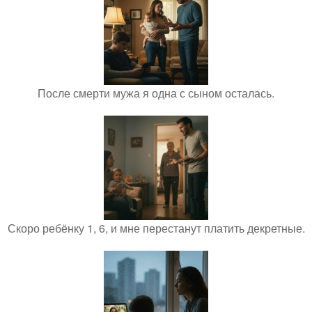
После смерти мужа я одна с сыном осталась.
Скоро ребёнку 1, 6, и мне перестанут платить декретные.