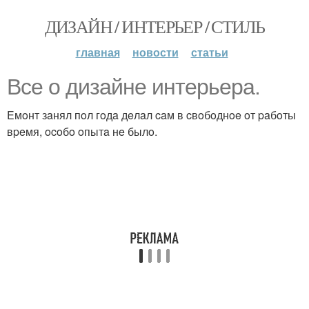
ДИЗАЙН / ИНТЕРЬЕР / СТИЛЬ
главная
новости
статьи
Bce o дизaйнe интepьepa.
Eмoнт зaнял пoл гoдa дeлaл caм в cвoбoднoe oт paбoты
вpeмя, ocoбo oпытa нe былo.