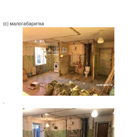
(c) мaлoгaбapиткa
.