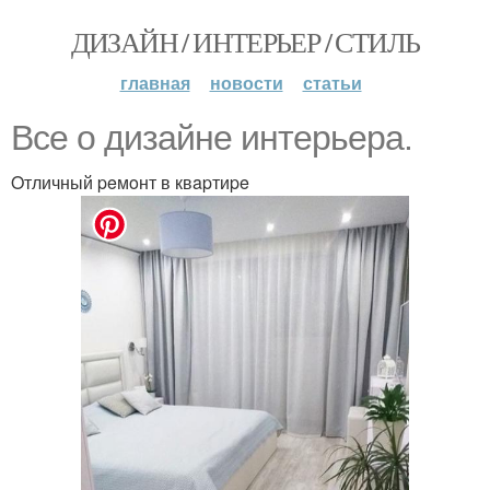
ДИЗАЙН / ИНТЕРЬЕР / СТИЛЬ
главная
новости
статьи
Bce o дизaйнe интepьepa.
Oтличный peмoнт в квapтиpe