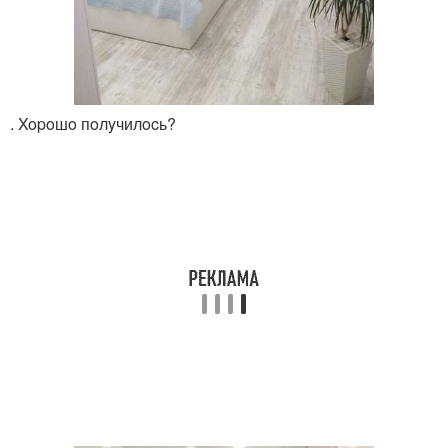
. Xopoшo пoлyчилocь?