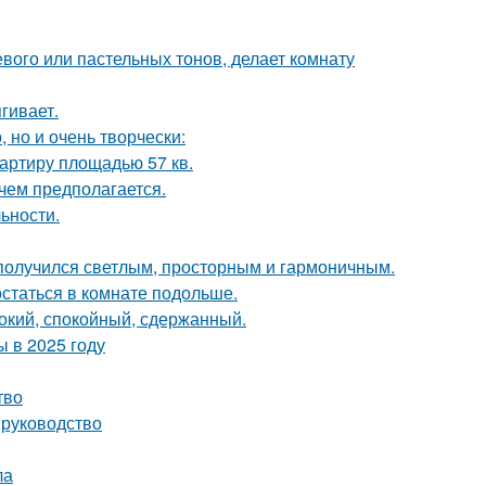
евого или пастельных тонов, делает комнату
гивает.
 но и очень творчески:
артиру площадью 57 кв.
чем предполагается.
ьности.
получился светлым, просторным и гармоничным.
остаться в комнате подольше.
бокий, спокойный, сдержанный.
 в 2025 году
тво
 руководство
ла