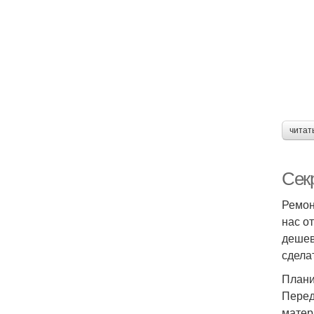
читат
Сек
Ремон
нас о
дешев
сдела
Плани
Перед
матер