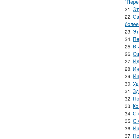
"Пере
21.
Эт
22.
Св
более
23.
Эт
24.
Пе
25.
В 
26.
Ош
27.
Ид
28.
Ин
29.
Ин
30.
Уд
31.
Зд
32.
По
33.
Ко
34.
С 
35.
С 
36.
Ин
37.
По