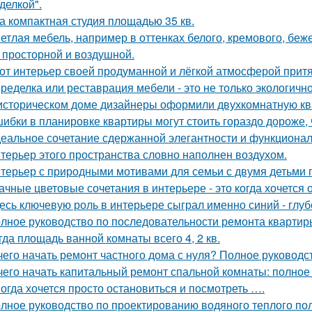
делкой".
а компактная студия площадью 35 кв.
етлая мебель, например в оттенках белого, кремового, беж
 просторной и воздушной.
от интерьер своей продуманной и лёгкой атмосферой притя
ределка или реставрация мебели - это не только экологично,
историческом доме дизайнеры оформили двухкомнатную кв
ибки в планировке квартиры могут стоить гораздо дороже, 
еальное сочетание сдержанной элегантности и функционал
терьер этого пространства словно наполнен воздухом.
терьер с природными мотивами для семьи с двумя детьми 
ачные цветовые сочетания в интерьере - это когда хочется 
есь ключевую роль в интерьере сыграл именно синий - глу
лное руководство по последовательности ремонта квартиры
гда площадь ванной комнаты всего 4, 2 кв.
чего начать ремонт частного дома с нуля? Полное руководс
чего начать капитальный ремонт спальной комнаты: полное
огда хочется просто остановиться и посмотреть ….
лное руководство по проектированию водяного теплого по