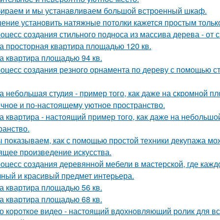
ираем и мы устанавливаем большой встроенный шкаф.
ение установить натяжные потолки кажется простым только
оцесс создания стильного подноса из массива дерева - от 
а просторная квартира площадью 120 кв.
а квартира площадью 94 кв.
оцесс создания резного орнамента по дереву с помощью 
а небольшая студия - пример того, как даже на скромной 
ичное и по-настоящему уютное пространство.
а квартира - настоящий пример того, как даже на небольш
ранство.
 показываем, как с помощью простой техники декупажа мо
ящее произведение искусства.
оцесс создания деревянной мебели в мастерской, где кажд
чный и красивый предмет интерьера.
а квартира площадью 56 кв.
а квартира площадью 68 кв.
о короткое видео - настоящий вдохновляющий ролик для вс