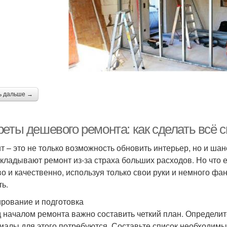
ь дальше →
реты дешевого ремонта: как сделать всё 
т – это не только возможность обновить интерьер, но и шан
ткладывают ремонт из-за страха больших расходов. Но что 
о и качественно, используя только свои руки и немного фан
ть.
рование и подготовка
 началом ремонта важно составить четкий план. Определите
иалы для этого потребуются. Составьте список необходимы