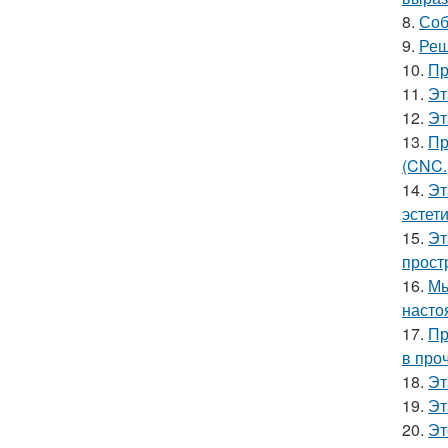
8.
Соб
9.
Реш
10.
Пр
11.
Эт
12.
Эт
13.
Пр
(CNC.
14.
Эт
эстет
15.
Эт
прост
16.
Мы
насто
17.
Пр
в про
18.
Эт
19.
Эт
20.
Эт