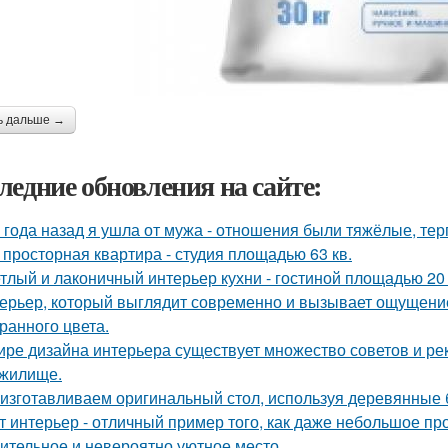
ь дальше →
ледние обновления на сайте:
 года назад я ушла от мужа - отношения были тяжёлые, тер
 просторная квартира - студия площадью 63 кв.
тлый и лаконичный интерьер кухни - гостиной площадью 20 
ерьер, который выглядит современно и вызывает ощущение
ранного цвета.
ире дизайна интерьера существует множество советов и р
жилище.
изготавливаем оригинальный стол, используя деревянные б
т интерьер - отличный пример того, как даже небольшое п
ительное и невероятно уютное место.