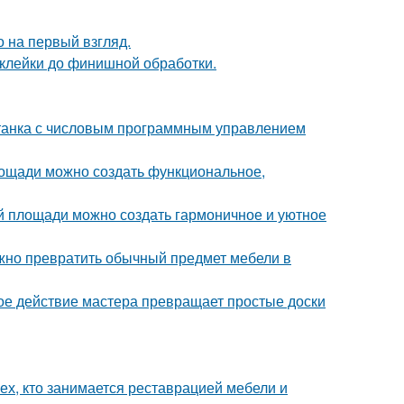
 на первый взгляд.
склейки до финишной обработки.
станка с числовым программным управлением
площади можно создать функциональное,
ой площади можно создать гармоничное и уютное
жно превратить обычный предмет мебели в
ое действие мастера превращает простые доски
ех, кто занимается реставрацией мебели и