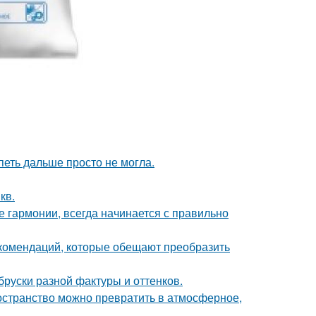
петь дальше просто не могла.
кв.
 гармонии, всегда начинается с правильно
екомендаций, которые обещают преобразить
руски разной фактуры и оттенков.
ространство можно превратить в атмосферное,