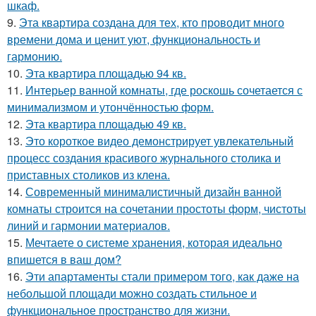
шкаф.
9.
Эта квартира создана для тех, кто проводит много
времени дома и ценит уют, функциональность и
гармонию.
10.
Эта квартира площадью 94 кв.
11.
Интерьер ванной комнаты, где роскошь сочетается с
минимализмом и утончённостью форм.
12.
Эта квартира площадью 49 кв.
13.
Это короткое видео демонстрирует увлекательный
процесс создания красивого журнального столика и
приставных столиков из клена.
14.
Современный минималистичный дизайн ванной
комнаты строится на сочетании простоты форм, чистоты
линий и гармонии материалов.
15.
Мечтаете о системе хранения, которая идеально
впишется в ваш дом?
16.
Эти апартаменты стали примером того, как даже на
небольшой площади можно создать стильное и
функциональное пространство для жизни.