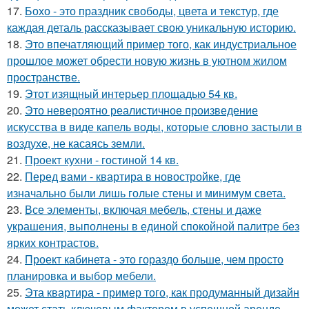
17.
Бохо - это праздник свободы, цвета и текстур, где
каждая деталь рассказывает свою уникальную историю.
18.
Это впечатляющий пример того, как индустриальное
прошлое может обрести новую жизнь в уютном жилом
пространстве.
19.
Этот изящный интерьер площадью 54 кв.
20.
Это невероятно реалистичное произведение
искусства в виде капель воды, которые словно застыли в
воздухе, не касаясь земли.
21.
Проект кухни - гостиной 14 кв.
22.
Перед вами - квартира в новостройке, где
изначально были лишь голые стены и минимум света.
23.
Все элементы, включая мебель, стены и даже
украшения, выполнены в единой спокойной палитре без
ярких контрастов.
24.
Проект кабинета - это гораздо больше, чем просто
планировка и выбор мебели.
25.
Эта квартира - пример того, как продуманный дизайн
может стать ключевым фактором в успешной аренде