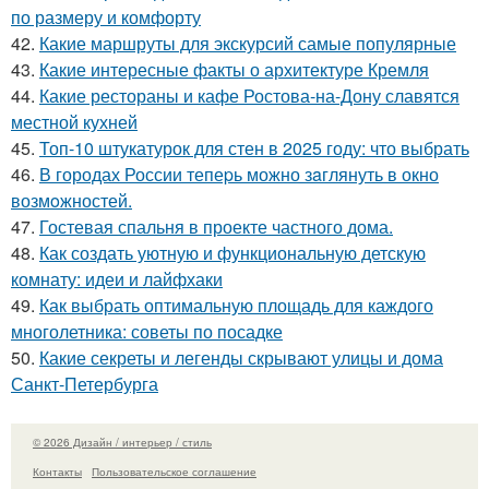
по размеру и комфорту
42.
Какие маршруты для экскурсий самые популярные
43.
Какие интересные факты о архитектуре Кремля
44.
Какие рестораны и кафе Ростова-на-Дону славятся
местной кухней
45.
Топ-10 штукатурок для стен в 2025 году: что выбрать
46.
В городах России тепеpь можно зaглянуть в окно
возмoжностей.
47.
Гостевая спальня в проекте частного дома.
48.
Как создать уютную и функциональную детскую
комнату: идеи и лайфхаки
49.
Как выбрать оптимальную площадь для каждого
многолетника: советы по посадке
50.
Какие секреты и легенды скрывают улицы и дома
Санкт-Петербурга
© 2026 Дизайн / интерьер / стиль
Контакты
Пользовательское соглашение