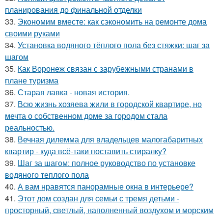
планирования до финальной отделки
33.
Экономим вместе: как сэкономить на ремонте дома
своими руками
34.
Установка водяного тёплого пола без стяжки: шаг за
шагом
35.
Как Воронеж связан с зарубежными странами в
плане туризма
36.
Старая лавка - новая история.
37.
Всю жизнь хозяева жили в городской квартире, но
мечта о собственном доме за городом стала
реальностью.
38.
Вечная дилемма для владельцев малогабаритных
квартир - куда всё-таки поставить стиралку?
39.
Шаг за шагом: полное руководство по установке
водяного теплого пола
40.
А вам нравятся панорамные окна в интерьере?
41.
Этот дом создан для семьи с тремя детьми -
просторный, светлый, наполненный воздухом и морским