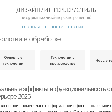
ДИЗАЙН / ИНТЕРЬЕР / СТИЛЬ
незаурядные дизайнерские решения!
главная
новости
статьи
нологии в обработке
Основные
Технологии в
Новые т
технологии
производстве
уальные эффекты и функциональность сте
ерьере 2025
ально они применялась в оформлении офисов, поликлиник и
ом используется в домашних условиях. Стеклохолст, имеющ