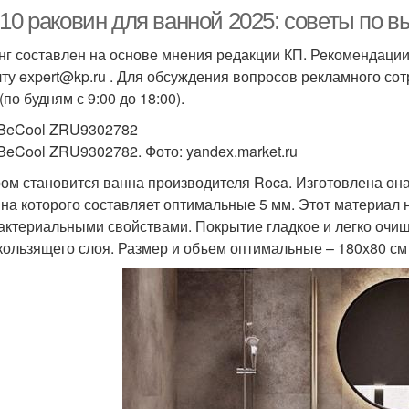
10 раковин для ванной 2025: советы по в
нг составлен на основе мнения редакции КП. Рекомендации
чту expert@kp.ru . Для обсуждения вопросов рекламного сот
(по будням с 9:00 до 18:00).
BeCool ZRU9302782
BeCool ZRU9302782. Фото: yandex.market.ru
ом становится ванна производителя Roca. Изготовлена она 
на которого составляет оптимальные 5 мм. Этот материал н
актериальными свойствами. Покрытие гладкое и легко очища
кользящего слоя. Размер и объем оптимальные – 180х80 см