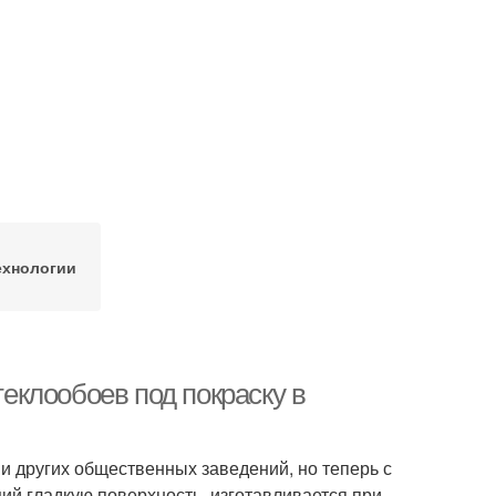
ехнологии
клообоев под покраску в
 других общественных заведений, но теперь с
ий гладкую поверхность, изготавливается при