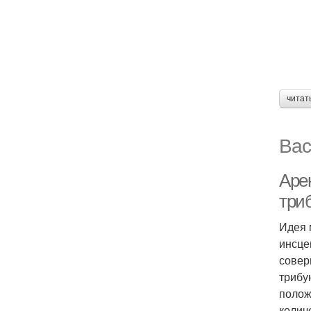
читат
Вас
Аре
три
Идея 
инсце
совер
трибу
полож
колич