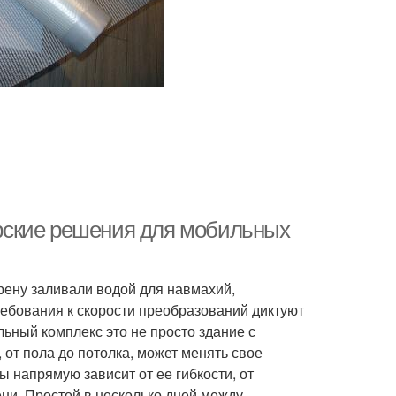
рские решения для мобильных
рену заливали водой для навмахий,
ебования к скорости преобразований диктуют
ный комплекс это не просто здание с
 от пола до потолка, может менять свое
 напрямую зависит от ее гибкости, от
ни. Простой в несколько дней между