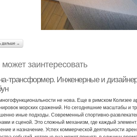
ь дальше →
 может заинтересовать
на-трансформер. Инженерные и дизайне
бун
многофункциональности не нова. Еще в римском Колизее а
нировок морских сражений. Но сегодняшние масштабы и тр
шенно иные подходы. Современный спортивно-развлекатель
нами и сценой. Это сложный механизм, где каждый элемент,
ение и назначение. Успех коммерческой деятельности арены
ества событий, которые она может принять в единицу време