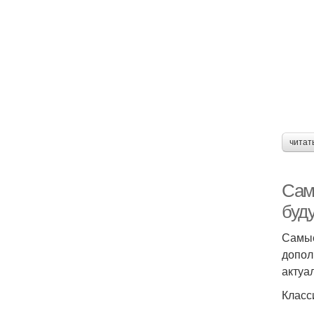
читат
Сам
буд
Самые
допол
актуа
Класс