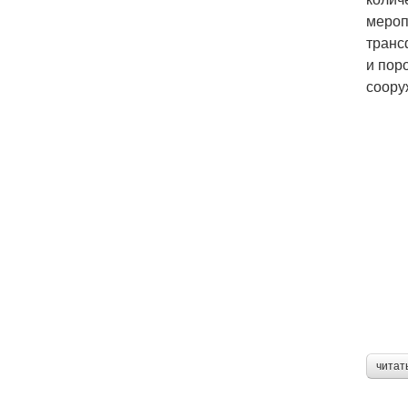
мероп
транс
и пор
соору
читат