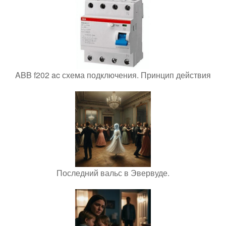
ABB f202 ac схема подключения. Принцип действия
Последний вальс в Эвервуде.