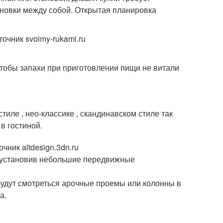
ановки между собой. Открытая планировка
очник svoimy-rukami.ru
чтобы запахи при приготовлении пищи не витали
иле , нео-классике , скандинавском стиле так
в гостиной.
ник altdesign.3dn.ru
, установив небольшие передвижные
будут смотреться арочные проемы или колонны в
а.