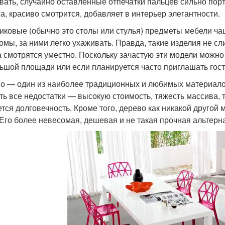
вать, случайно оставленные отпечатки пальцев сильно порт
а, красиво смотрится, добавляет в интерьер элегантности.
иковые (обычно это столы или стулья) предметы мебели ча
омы, за ними легко ухаживать. Правда, такие изделия не с
а смотрятся уместно. Поскольку зачастую эти модели можно 
ьшой площади или если планируется часто приглашать госте
о — один из наиболее традиционных и любимых материалов
ть все недостатки — высокую стоимость, тяжесть массива,
ется долговечность. Кроме того, дерево как никакой другой
 Его более невесомая, дешевая и не такая прочная альтер