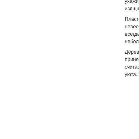
ухажи
изящн
Пласт
невес
всегд
небол
Дерев
приня
счита
уюта.