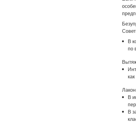
особе
предп
Безуп
Совет
В к
по 
Вытяж
Инт
как
Лакон
В и
пер
В з
кла