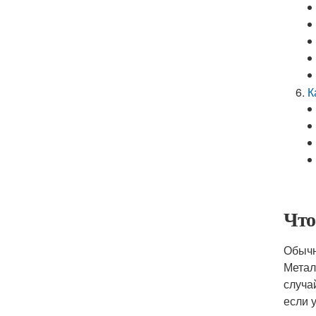
К
Что
Обычн
Метал
случа
если 