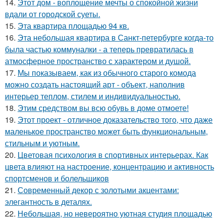
14.
Этот дом - воплощение мечты о спокойной жизни
вдали от городской суеты.
15.
Эта квартира площадью 94 кв.
16.
Эта небольшая квартира в Санкт-петербурге когда-то
была частью коммуналки - а теперь превратилась в
атмосферное пространство с характером и душой.
17.
Мы показываем, как из обычного старого комода
можно создать настоящий арт - объект, наполнив
интерьер теплом, стилем и индивидуальностью.
18.
Этим средством вы всю обувь в доме отмоете!
19.
Этот проект - отличное доказательство того, что даже
маленькое пространство может быть функциональным,
стильным и уютным.
20.
Цветовая психология в спортивных интерьерах. Как
цвета влияют на настроение, концентрацию и активность
спортсменов и болельщиков
21.
Современный декор с золотыми акцентами:
элегантность в деталях.
22.
Небольшая, но невероятно уютная студия площадью