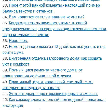
33.
Проект этой ванной комнаты - настоящий пример
баланса текстур и оттенков.
34.
Вам нравятся светлые ванные комнаты?
35.
Когда один стиль начинает утомлять своей
предсказуемостью, на сцену выходит эклектика - смелая,
выразительная и свежая.
36.
Headlines:
37.
Ремонт дачного дома за 12 дней: как всё успеть и не
сойти с ума
38.
Внутренняя отделка загородного дома: как создать
уют и комфорт
39.
Полный цикл ремонта частного дома: от
планирования до финальной отделки
40.
Практичный, функциональный, светлый - этот
интерьер коттеджа доказывает:
41.
Этот интерьер - про гармонию формы и смысла.
42.
Как самому сделать теплый пол водяной: пошаговая
инструкция