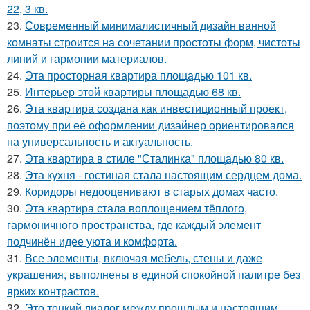
22, 3 кв.
23.
Современный минималистичный дизайн ванной
комнаты строится на сочетании простоты форм, чистоты
линий и гармонии материалов.
24.
Эта просторная квартира площадью 101 кв.
25.
Интерьер этой квартиры площадью 68 кв.
26.
Эта квартира создана как инвестиционный проект,
поэтому при её оформлении дизайнер ориентировался
на универсальность и актуальность.
27.
Эта квартира в стиле "Сталинка" площадью 80 кв.
28.
Эта кухня - гостиная стала настоящим сердцем дома.
29.
Коридоры недооценивают в старых домах часто.
30.
Эта квартира стала воплощением тёплого,
гармоничного пространства, где каждый элемент
подчинён идее уюта и комфорта.
31.
Все элементы, включая мебель, стены и даже
украшения, выполнены в единой спокойной палитре без
ярких контрастов.
32.
Это тонкий диалог между прошлым и настоящим.