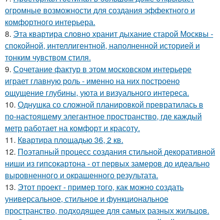
огромные возможности для создания эффектного и
комфортного интерьера.
8.
Эта квартира словно хранит дыхание старой Москвы -
спокойной, интеллигентной, наполненной историей и
тонким чувством стиля.
9.
Сочетание фактур в этом московском интерьере
играет главную роль - именно на них построено
ощущение глубины, уюта и визуального интереса.
10.
Однушка со сложной планировкой превратилась в
по-настоящему элегантное пространство, где каждый
метр работает на комфорт и красоту.
11.
Квартира площадью 36, 2 кв.
12.
Поэтапный процесс создания стильной декоративной
ниши из гипсокартона - от первых замеров до идеально
выровненного и окрашенного результата.
13.
Этот проект - пример того, как можно создать
универсальное, стильное и функциональное
пространство, подходящее для самых разных жильцов.