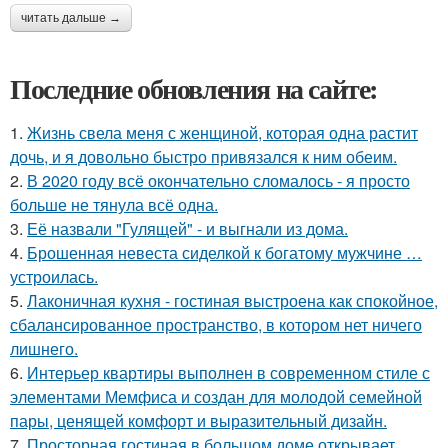
читать дальше →
Последние обновления на сайте:
1.
Жизнь свела меня с женщиной, которая одна растит
дочь, и я довольно быстро привязался к ним обеим.
2.
В 2020 году всё окончательно сломалось - я просто
больше не тянула всё одна.
3.
Её назвали "Гулящей" - и выгнали из дома.
4.
Брошенная невеста сиделкой к богатому мужчине …
устроилась.
5.
Лаконичная кухня - гостиная выстроена как спокойное,
сбалансированное пространство, в котором нет ничего
лишнего.
6.
Интерьер квартиры выполнен в современном стиле с
элементами Мемфиса и создан для молодой семейной
пары, ценящей комфорт и выразительный дизайн.
7.
Просторная гостиная в большом доме открывает