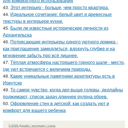
для комфортного использования
43.
Этот интерьер - больше, чем просто квартира.
44.
Идеальное сочетание: белый цвет и древесные
текстуры в интерьере кухни.
45.
Были ли известные исторические личности из
Архангельска
46.
Потрясающие интерьеры одного уютного домика -
как приглашение замедлиться, вдохнуть глубже и на
мгновение забыть про всё лишнее.
47.
Тёплая атмосфера настоящего горного шале - место,
где уют встречается с величием природы.
48.
Какие уникальные памятники архитектуры есть в
Иркутске
49.
То самое чувство, когда дел выше головы, дедлайны
поджимают, список задач длиннее рулона обоев.
50.
Оформление стен в детской: как создать уют и
комфорт для вашего ребенка
© 2026 Дизайн / интерьер / стиль