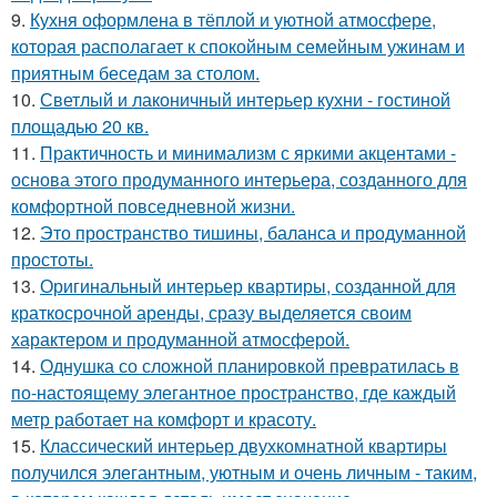
9.
Кухня оформлена в тёплой и уютной атмосфере,
которая располагает к спокойным семейным ужинам и
приятным беседам за столом.
10.
Светлый и лаконичный интерьер кухни - гостиной
площадью 20 кв.
11.
Практичность и минимализм с яркими акцентами -
основа этого продуманного интерьера, созданного для
комфортной повседневной жизни.
12.
Это пространство тишины, баланса и продуманной
простоты.
13.
Оригинальный интерьер квартиры, созданной для
краткосрочной аренды, сразу выделяется своим
характером и продуманной атмосферой.
14.
Однушка со сложной планировкой превратилась в
по-настоящему элегантное пространство, где каждый
метр работает на комфорт и красоту.
15.
Классический интерьер двухкомнатной квартиры
получился элегантным, уютным и очень личным - таким,