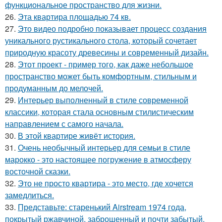
функциональное пространство для жизни.
26.
Эта квартира площадью 74 кв.
27.
Это видео подробно показывает процесс создания
уникального рустикального стола, который сочетает
природную красоту древесины и современный дизайн.
28.
Этот проект - пример того, как даже небольшое
пространство может быть комфортным, стильным и
продуманным до мелочей.
29.
Интерьер выполненный в стиле современной
классики, которая стала основным стилистическим
направлением с самого начала.
30.
В этой квартире живёт история.
31.
Очень необычный интерьер для семьи в стиле
марокко - это настоящее погружение в атмосферу
восточной сказки.
32.
Это не просто квартира - это место, где хочется
замедлиться.
33.
Представьте: старенький Airstream 1974 года,
покрытый ржавчиной, заброшенный и почти забытый.