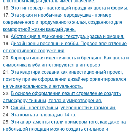
в котором каждая деталь имеет значение.
16.
Этот интерьер - настоящий праздник цвета и формы.
17.
Эта яркая и необычная евродвушка - пример
современного и продуманного жилья, созданного для
комфортной жизни каждый день.
18.
Абстракция в движении: текстура, краска и эмоция.
19.
Дизайн зоны ресепшн и лобби. Первое впечатление
от спортивного сооружения
20.
Корпоративная идентичность и брендинг. Как цвета и
символика клуба интегрируются в интерьер
21.
Эта квартира создана как инвестиционный проект,
поэтому при её оформлении дизайнер ориентировался
на универсальность и актуальность.
22.
В основе оформления лежит стремление создать
атмосферу тишины, тепла и умиротворения.
23.
Синий - цвет глубины, уверенности и гармонии.
24.
Эта комната площадью 14 кв.
25.
Эти апартаменты стали примером того, как даже на
небольшой площади можно создать стильное и