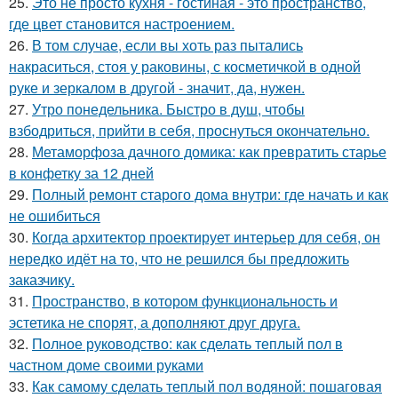
25.
Это не просто кухня - гостиная - это пространство,
где цвет становится настроением.
26.
В том случае, если вы хоть раз пытались
накраситься, стоя у раковины, с косметичкой в одной
руке и зеркалом в другой - значит, да, нужен.
27.
Утро понедельника. Быстро в душ, чтобы
взбодриться, прийти в себя, проснуться окончательно.
28.
Метаморфоза дачного домика: как превратить старье
в конфетку за 12 дней
29.
Полный ремонт старого дома внутри: где начать и как
не ошибиться
30.
Когда архитектор проектирует интерьер для себя, он
нередко идёт на то, что не решился бы предложить
заказчику.
31.
Пространство, в котором функциональность и
эстетика не спорят, а дополняют друг друга.
32.
Полное руководство: как сделать теплый пол в
частном доме своими руками
33.
Как самому сделать теплый пол водяной: пошаговая