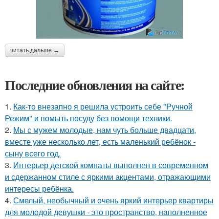
читать дальше →
Последние обновления на сайте:
1.
Как-то внезапно я решила устроить себе "Ручной
Режим" и помыть посуду без помощи техники.
2.
Мы с мужем молодые, нам чуть больше двадцати,
вместе уже несколько лет, есть маленький ребёнок -
сыну всего год.
3.
Интерьер детской комнаты выполнен в современном
и сдержанном стиле с яркими акцентами, отражающими
интересы ребёнка.
4.
Смелый, необычный и очень яркий интерьер квартиры
для молодой девушки - это пространство, наполненное