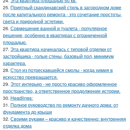
24.
Эта квартира площадью 50 кв.
25.
Приятный скандинавский стиль в загородном доме
после капитального ремонта - это сочетание простоты,
света и природной эстетики.
26.
Совмещение ванной и туалета - популярное
решение, особенно в квартирах с ограниченной
площадью.
27.
Эта квартира начиналась с типовой отделки от
застройщика - голые стены, базовый пол, минимум
характера.
28.
Стол из потрескавшейся смолы - когда химия в
искусство превращается.
29.
Этот интерьер - не просто красиво оформленное
пространство, а ответственное продолжение истории.
30.
Headlines:
31.
Полное руководство по ремонту дачного дома: от
фундамента до крыши
32.
Своими руками – красиво и качественно: внутренняя
отделка дома