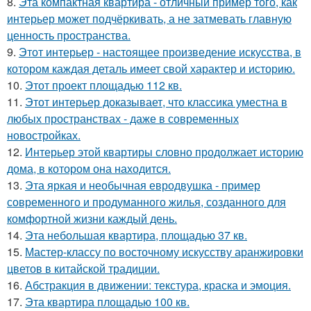
8.
Эта компактная квартира - отличный пример того, как
интерьер может подчёркивать, а не затмевать главную
ценность пространства.
9.
Этот интерьер - настоящее произведение искусства, в
котором каждая деталь имеет свой характер и историю.
10.
Этот проект площадью 112 кв.
11.
Этот интерьер доказывает, что классика уместна в
любых пространствах - даже в современных
новостройках.
12.
Интерьер этой квартиры словно продолжает историю
дома, в котором она находится.
13.
Эта яркая и необычная евродвушка - пример
современного и продуманного жилья, созданного для
комфортной жизни каждый день.
14.
Эта небольшая квартира, площадью 37 кв.
15.
Мастер-классу по восточному искусству аранжировки
цветов в китайской традиции.
16.
Абстракция в движении: текстура, краска и эмоция.
17.
Эта квартира площадью 100 кв.