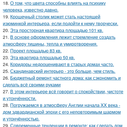
18.
О том, что цвета способны влиять на психику
человека, известно давно.
19.
Крошечный столик может стать настоящей
изюминкой интерьера, если подойти к нему творчески.
20.
Эта просторная квартира площадью 101 кв.
21.
В основе оформления лежит стремление создать
атмосферу тишины, тепла и умиротворения.
22.
Проект площадью 83 кв.
23.
Эта квартира площадью 50 кв.
24.
Коридоры недооценивают в старых домах часто.
25.
Скандинавский интерьер - это больше, чем стиль.
26.
Бюджетный ремонт частного дома: как сэкономить и
сделать всё своими руками
27.
В этом интерьере всё говорит о спокойствии, чистоте
и утончённости.
28.
Погружаемся в атмосферу Англии начала XX века -
дом эдвардианской эпохи с его неповторимым шармом
и утончённостью.
29.
Современные тенденции в ремонте: как сделать дом