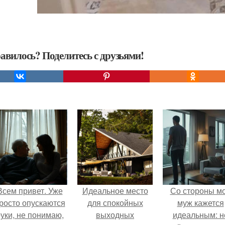
авилось? Поделитесь с друзьями!
Всем привет. Уже
Идеальное место
Со стороны м
росто опускаются
для спокойных
муж кажется
уки, не понимаю,
выходных
идеальным: н