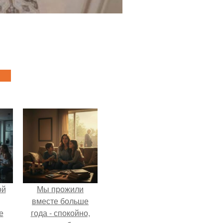
ой
Мы прожили
вместе больше
е
года - спокойно,