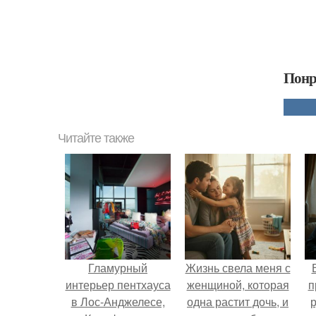
Понр
Читайте также
Гламурный
Жизнь свела меня с
интерьер пентхауса
женщиной, которая
п
в Лос-Анджелесе,
одна растит дочь, и
р