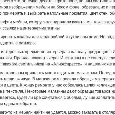
 всего это, конечно, делать в фотошопе, но нам хватило и 
инов изображения мебели на белом фоне, обрезала их и п
о примерять и выбирать напольные покрытия, цвет стен, об
рафии мебели, которую планировали купить, мы тоже загру
и ссылки на интернет-магазины
ировать шкафы для гардеробной и кухни нам помогНо надо 
ндартные размеры.
 интересных предметов интерьера я нашла у продавцов в 
льники. Правда, покупать через Инстаграм я не советую: с
и таких же светильников на «Алиэкспрессе», и нашла их же 
ом этапе нам пришлось много ездить по магазинам. Перед те
ть вещи вживую. В магазинах я просила образцы материалов
ки и цвета. К концу ремонта у нас собралась целая коллекци
а и текстиля. Некоторые магазины дают образцы товаров на
ваетесь, будет ли бра сочетаться с обоями, лучше заплатить
ом сдавать обратно.
чего-то из мебели найти не удается, можно заказать в стол