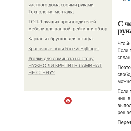
частного дома своими руками.
Технология монтажа
С ч
ТОП-9 лучших производителей
рук
мебели для ванной: рейтинг и обзор
Каркас из брусков для шкафа.
Чтобы
Красочные обои Rice & Eijffinger
Если 
сплан
Уголки для ламината на стену.
НУЖНО ЛИ КРЕПИТЬ ЛАМИНАТ
Поэто
НЕ СТЕНУ?
свобо
можно
Если 
ниш в
выпол
решае
Переч