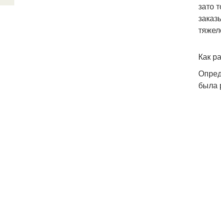
зато 
заказ
тяжел
Как р
Опред
была 