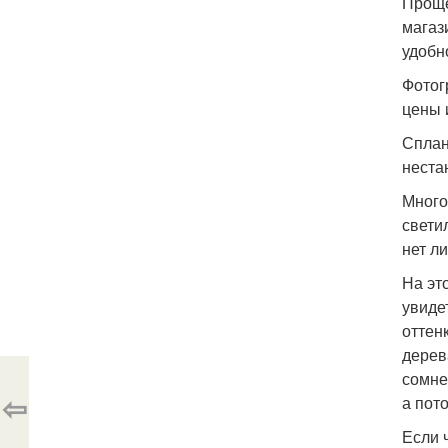
Проще
магаз
удобн
Фотог
цены 
Сплан
неста
Много
свети
нет л
На эт
увиде
оттен
дерев
сомне
⇦
а пот
Если 