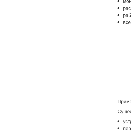
мон
рас
раб
все
Приме
Сущес
уст
пер