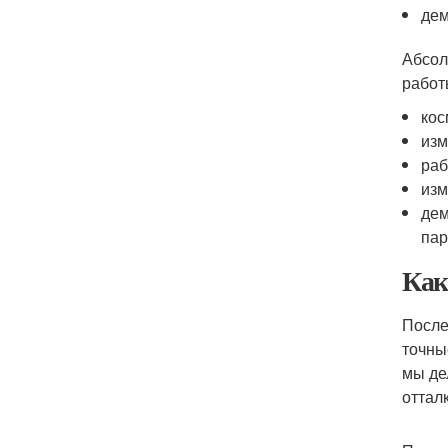
дем
Абсол
работ
кос
изм
раб
изм
дем
пар
Как
После
точны
мы де
оттал