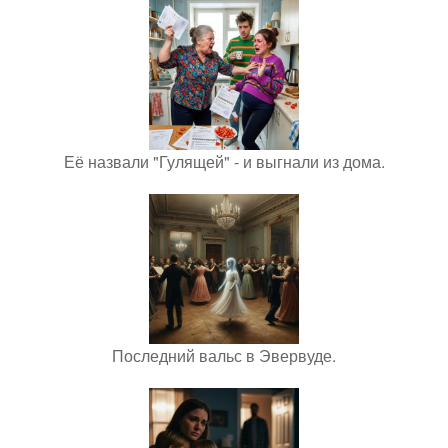
Её назвали "Гулящей" - и выгнали из дома.
Последний вальс в Эвервуде.