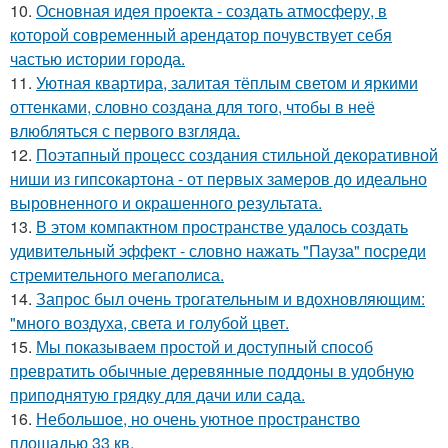
10.
Основная идея проекта - создать атмосферу, в
которой современный арендатор почувствует себя
частью истории города.
11.
Уютная квартира, залитая тёплым светом и яркими
оттенками, словно создана для того, чтобы в неё
влюбляться с первого взгляда.
12.
Поэтапный процесс создания стильной декоративной
ниши из гипсокартона - от первых замеров до идеально
выровненного и окрашенного результата.
13.
В этом компактном пространстве удалось создать
удивительный эффект - словно нажать "Пауза" посреди
стремительного мегаполиса.
14.
Запрос был очень трогательным и вдохновляющим:
"много воздуха, света и голубой цвет.
15.
Мы показываем простой и доступный способ
превратить обычные деревянные поддоны в удобную
приподнятую грядку для дачи или сада.
16.
Небольшое, но очень уютное пространство
площадью 33 кв.