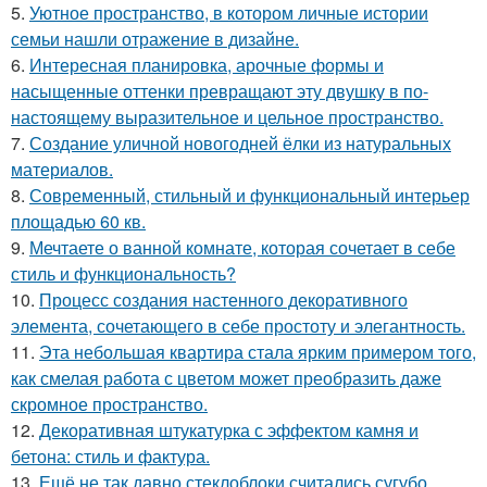
5.
Уютное пространство, в котором личные истории
семьи нашли отражение в дизайне.
6.
Интересная планировка, арочные формы и
насыщенные оттенки превращают эту двушку в по-
настоящему выразительное и цельное пространство.
7.
Создание уличной новогодней ёлки из натуральных
материалов.
8.
Современный, стильный и функциональный интерьер
площадью 60 кв.
9.
Мечтаете о ванной комнате, которая сочетает в себе
стиль и функциональность?
10.
Процесс создания настенного декоративного
элемента, сочетающего в себе простоту и элегантность.
11.
Эта небольшая квартира стала ярким примером того,
как смелая работа с цветом может преобразить даже
скромное пространство.
12.
Декоративная штукатурка с эффектом камня и
бетона: стиль и фактура.
13.
Ещё не так давно стеклоблоки считались сугубо