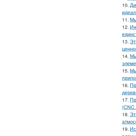
10.
Ди
идеал
11.
Мы
12.
Ин
единс
13.
Эт
ценно
14.
Мы
элеме
15.
Мы
припо
16.
Пр
дерев
17.
Пр
(CNC.
18.
Эт
атмос
19.
Ис