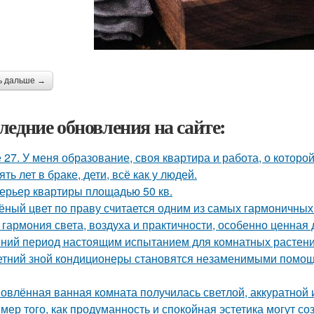
ь дальше →
ледние обновления на сайте:
 27. У меня образование, своя квартира и работа, о которой
ять лет в браке, дети, всё как у людей.
ерьер квартиры площадью 50 кв.
ёный цвет по праву считается одним из самых гармоничных
 гармония света, воздуха и практичности, особенно ценная
ний период настоящим испытанием для комнатных растени
етний зной кондиционеры становятся незаменимыми помощ
овлённая ванная комната получилась светлой, аккуратной 
мер того, как продуманность и спокойная эстетика могут с