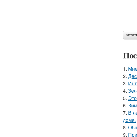
читат
Пос
1.
Мне
2.
Дес
3.
Инт
4.
Зел
5.
Это
6.
Зим
7.
В л
доме.
8.
Обн
9.
При