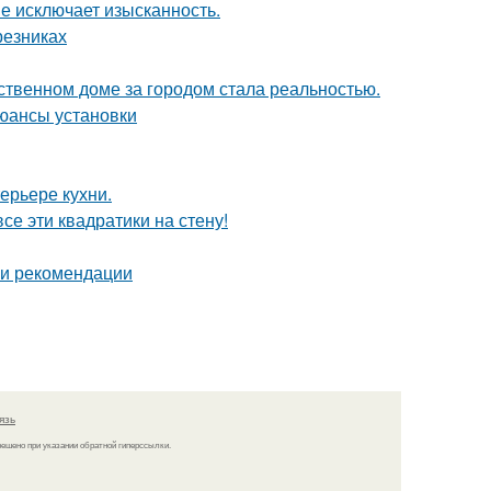
не исключает изысканность.
резниках
бственном доме за городом стала реальностью.
юансы установки
ерьере кухни.
се эти квадратики на стену!
 и рекомендации
язь
решено при указании обратной гиперссылки.