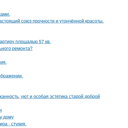
ками.
астоящий союз прочности и утончённой красоты.
артиру площадью 57 кв.
льного ремонта?
ия.
ображении.
жанность, уют и особая эстетика старой доброй
и
у дому
ра - студия.