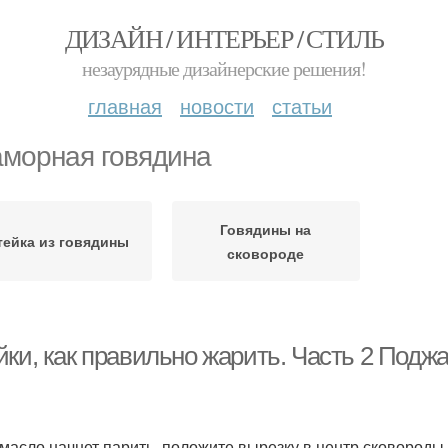
ДИЗАЙН / ИНТЕРЬЕР / СТИЛЬ
незаурядные дизайнерские решения!
главная
новости
статьи
морная говядина
Говядины на
тейка из говядины
сковороде
ки, как правильно жарить. Часть 2 Поджа
 масло начнет парить, положите вырезку в центр сковороды.