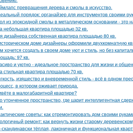
овению.
ймлапс превращения дерева и смолы в искусство.
еальный порядок: органайзер для инструментов своими ру
ол из эпоксидной смолы в металлическом основании - это н
а небольшая квартира площадью 32 кв.
я дизайнера собственная квартира площадью 80 кв.
историческом доме дизайнеры оформили двухкомнатную кв
м хочется создать в своем доме уют и стиль, но без капита
ощадь: 97 кв.
асиво и уютно - идеальное пространство для жизни и общен
а стильная квартира площадью 70 кв.
гкость, изящество и вневременной стиль - всё в одном пре
оцесс, в котором оживает природа.
вёте в малогабаритной квартире?
о утонченное пространство, где царит интеллигентная сдер
и.
актические советы: как отремонтировать дом своими рукам
ологичный ремонт: как вернуть жизни старому деревенском
-скандинавски тёплая, лаконичная и функциональная кварти