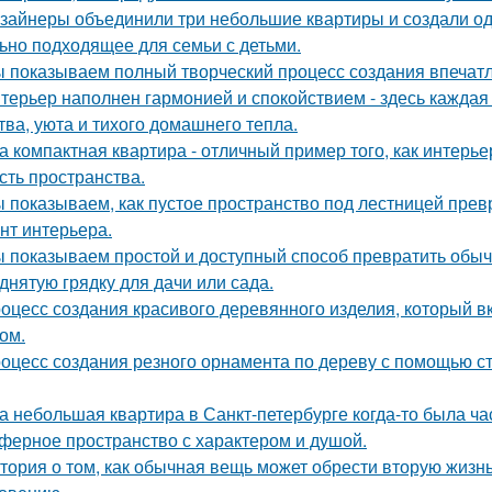
зайнеры объединили три небольшие квартиры и создали од
ьно подходящее для семьи с детьми.
 показываем полный творческий процесс создания впечат
терьер наполнен гармонией и спокойствием - здесь кажда
тва, уюта и тихого домашнего тепла.
а компактная квартира - отличный пример того, как интерье
сть пространства.
 показываем, как пустое пространство под лестницей пре
нт интерьера.
 показываем простой и доступный способ превратить обы
днятую грядку для дачи или сада.
оцесс создания красивого деревянного изделия, который вк
ом.
оцесс создания резного орнамента по дереву с помощью 
а небольшая квартира в Санкт-петербурге когда-то была ча
ферное пространство с характером и душой.
тория о том, как обычная вещь может обрести вторую жизн