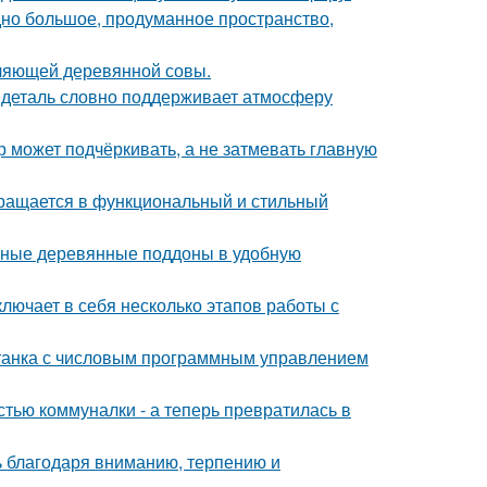
но большое, продуманное пространство,
ляющей деревянной совы.
я деталь словно поддерживает атмосферу
р может подчёркивать, а не затмевать главную
вращается в функциональный и стильный
чные деревянные поддоны в удобную
лючает в себя несколько этапов работы с
станка с числовым программным управлением
стью коммуналки - а теперь превратилась в
ь благодаря вниманию, терпению и