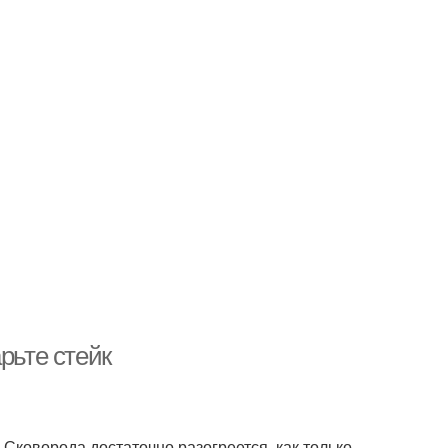
рьте стейк
 Сковорода достаточно разогреется, как только