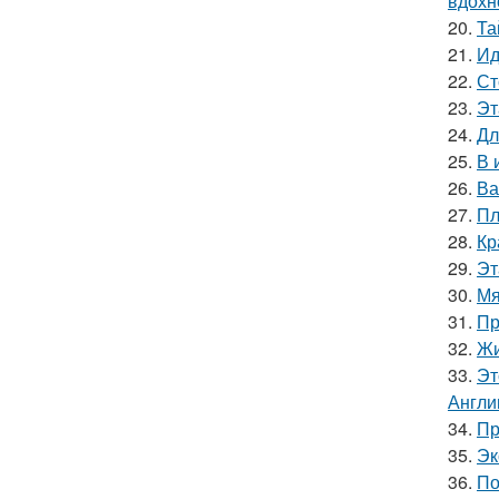
вдохн
20.
Та
21.
Ид
22.
Ст
23.
Эт
24.
Дл
25.
В 
26.
Ва
27.
Пл
28.
Кр
29.
Эт
30.
Мя
31.
Пр
32.
Жи
33.
Эт
Англи
34.
Пр
35.
Эк
36.
По