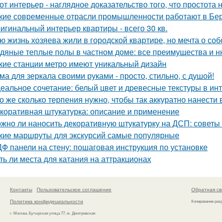
от интерьер - наглядное доказательство того, что простота 
кие современные отрасли промышленности работают в Бе
игинальный интерьер квартиры - всего 30 кв.
ю жизнь хозяева жили в городской квартире, но мечта о со
дяные теплые полы в частном доме: все преимущества и н
кие станции метро имеют уникальный дизайн
ма для зеркала своими руками - просто, стильно, с душой!
еальное сочетание: белый цвет и древесные текстуры в инт
о же сколько терпения нужно, чтобы так аккуратно нанести в
коративная штукатурка: описание и применение
жно ли наносить декоративную штукатурку на ДСП: советы
кие маршруты для экскурсий самые популярные
Ф панели на стену: пошаговая инструкция по установке
ть ли места для катания на аттракционах
Контакты
Пользовательское соглашение
Обратная св
Политика конфидециальности
Копирование раз
г. Москва, Бутырская улица 77, м. Дмитровская