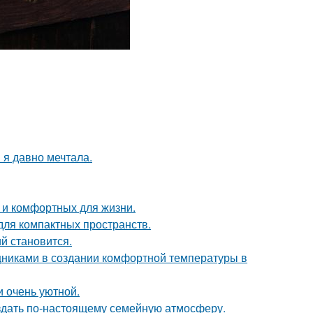
 я давно мечтала.
 и комфортных для жизни.
 для компактных пространств.
й становится.
никами в создании комфортной температуры в
и очень уютной.
оздать по-настоящему семейную атмосферу.