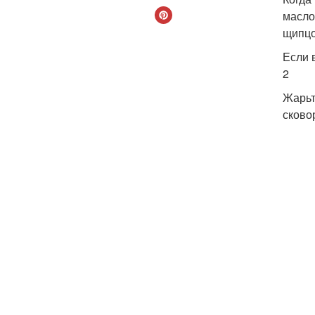
масло
щипцо
Если 
2
Жарьт
сково