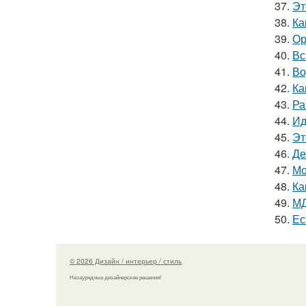
37.
Эт
38.
Ка
39.
Ор
40.
Вс
41.
Во
42.
Ка
43.
Ра
44.
Ид
45.
Эт
46.
Де
47.
Мо
48.
Ка
49.
МД
50.
Ес
© 2026 Дизайн / интерьер / стиль
Незаурядные дизайнерские решения!