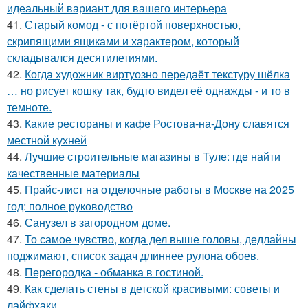
идеальный вариант для вашего интерьера
41.
Старый комод - с потёртой поверхностью,
скрипящими ящиками и характером, который
складывался десятилетиями.
42.
Когда художник виртуозно передаёт текстуру шёлка
… но рисует кошку так, будто видел её однажды - и то в
темноте.
43.
Какие рестораны и кафе Ростова-на-Дону славятся
местной кухней
44.
Лучшие строительные магазины в Туле: где найти
качественные материалы
45.
Прайс-лист на отделочные работы в Москве на 2025
год: полное руководство
46.
Санузел в загородном доме.
47.
То самое чувство, когда дел выше головы, дедлайны
поджимают, список задач длиннее рулона обоев.
48.
Перегородка - обманка в гостиной.
49.
Как сделать стены в детской красивыми: советы и
лайфхаки