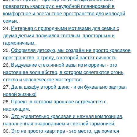
превратить квартиру с неудобной планировкой в
комфортное и элегантное пространство для молодой
семьи.
24.
Интерьер с природными мотивами для семьи с
двумя детьми получился светлым, просторным и
гармоничным.
25.
Оформляя детскую, мы создаём не просто красивое
пространство, а среду, в которой растёт личность.
26.
Выдувание стеклянной вазы из мюррины - это
настоящее волшебство, в котором сочетаются огонь,
стекло и человеческое мастерство.
27.
Дала шкафу второй шанс - и он буквально заиграл
новой жизнью!
28.
Проект, в котором прошлое встречается с
настоящим.
29.
Это удивительно красивая и нежная композиция,
наполненная очарованием и светлой гармонией.
30.
Это не просто квартира - это место, где хочется