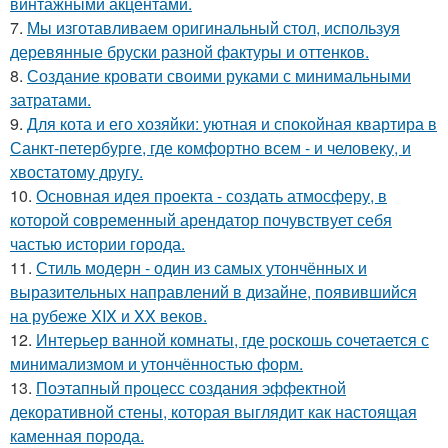
винтажными акцентами.
7.
Мы изготавливаем оригинальный стол, используя
деревянные бруски разной фактуры и оттенков.
8.
Создание кровати своими руками с минимальными
затратами.
9.
Для кота и его хозяйки: уютная и спокойная квартира в
Санкт-петербурге, где комфортно всем - и человеку, и
хвостатому другу.
10.
Основная идея проекта - создать атмосферу, в
которой современный арендатор почувствует себя
частью истории города.
11.
Стиль модерн - один из самых утончённых и
выразительных направлений в дизайне, появившийся
на рубеже XIX и XX веков.
12.
Интерьер ванной комнаты, где роскошь сочетается с
минимализмом и утончённостью форм.
13.
Поэтапный процесс создания эффектной
декоративной стены, которая выглядит как настоящая
каменная порода.