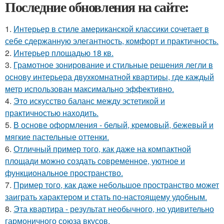
Последние обновления на сайте:
1.
Интерьер в стиле американской классики сочетает в
себе сдержанную элегантность, комфорт и практичность.
2.
Интерьер площадью 18 кв.
3.
Грамотное зонирование и стильные решения легли в
основу интерьера двухкомнатной квартиры, где каждый
метр использован максимально эффективно.
4.
Это искусство баланс между эстетикой и
практичностью находить.
5.
В основе оформления - белый, кремовый, бежевый и
мягкие пастельные оттенки.
6.
Отличный пример того, как даже на компактной
площади можно создать современное, уютное и
функциональное пространство.
7.
Пример того, как даже небольшое пространство может
заиграть характером и стать по-настоящему удобным.
8.
Эта квартира - результат необычного, но удивительно
гармоничного союза вкусов.