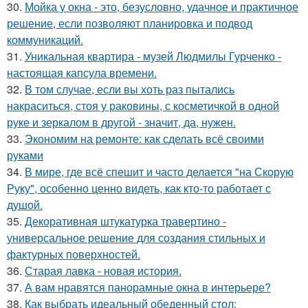
30.
Мойка у окна - это, безусловно, удачное и практичное
решение, если позволяют планировка и подвод
коммуникаций.
31.
Уникальная квартира - музей Людмилы Гурченко -
настоящая капсула времени.
32.
В том случае, если вы хоть раз пытались
накраситься, стоя у раковины, с косметичкой в одной
руке и зеркалом в другой - значит, да, нужен.
33.
Экономим на ремонте: как сделать всё своими
руками
34.
В мире, где всё спешит и часто делается "на Скорую
Руку", особенно ценно видеть, как кто-то работает с
душой.
35.
Декоративная штукатурка травертино -
универсальное решение для создания стильных и
фактурных поверхностей.
36.
Старая лавка - новая история.
37.
А вам нравятся панорамные окна в интерьере?
38.
Как выбрать идеальный обеденный стол: