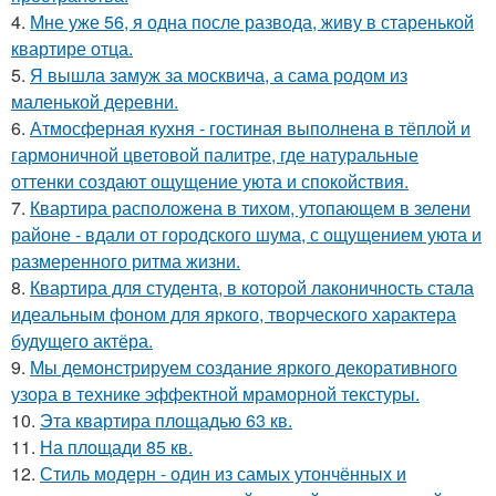
4.
Мне уже 56, я одна после развода, живу в старенькой
квартире отца.
5.
Я вышла замуж за москвича, а сама родом из
маленькой деревни.
6.
Атмосферная кухня - гостиная выполнена в тёплой и
гармоничной цветовой палитре, где натуральные
оттенки создают ощущение уюта и спокойствия.
7.
Квартира расположена в тихом, утопающем в зелени
районе - вдали от городского шума, с ощущением уюта и
размеренного ритма жизни.
8.
Квартира для студента, в которой лаконичность стала
идеальным фоном для яркого, творческого характера
будущего актёра.
9.
Мы демонстрируем создание яркого декоративного
узора в технике эффектной мраморной текстуры.
10.
Эта квартира площадью 63 кв.
11.
На площади 85 кв.
12.
Стиль модерн - один из самых утончённых и