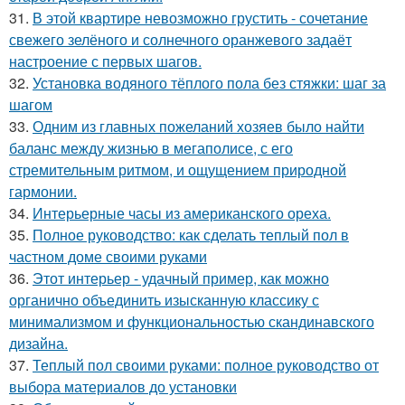
31.
В этой квартире невозможно грустить - сочетание
свежего зелёного и солнечного оранжевого задаёт
настроение с первых шагов.
32.
Установка водяного тёплого пола без стяжки: шаг за
шагом
33.
Одним из главных пожеланий хозяев было найти
баланс между жизнью в мегаполисе, с его
стремительным ритмом, и ощущением природной
гармонии.
34.
Интерьерные часы из американского ореха.
35.
Полное руководство: как сделать теплый пол в
частном доме своими руками
36.
Этот интерьер - удачный пример, как можно
органично объединить изысканную классику с
минимализмом и функциональностью скандинавского
дизайна.
37.
Теплый пол своими руками: полное руководство от
выбора материалов до установки