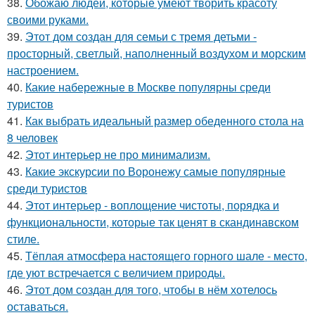
38.
Обожаю людей, которые умеют творить красоту
своими руками.
39.
Этот дом создан для семьи с тремя детьми -
просторный, светлый, наполненный воздухом и морским
настроением.
40.
Какие набережные в Москве популярны среди
туристов
41.
Как выбрать идеальный размер обеденного стола на
8 человек
42.
Этот интерьер не про минимализм.
43.
Какие экскурсии по Воронежу самые популярные
среди туристов
44.
Этот интерьер - воплощение чистоты, порядка и
функциональности, которые так ценят в скандинавском
стиле.
45.
Тёплая атмосфера настоящего горного шале - место,
где уют встречается с величием природы.
46.
Этот дом создан для того, чтобы в нём хотелось
оставаться.