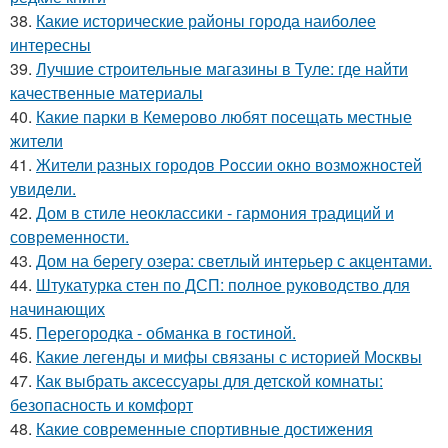
38.
Какие исторические районы города наиболее
интересны
39.
Лучшие строительные магазины в Туле: где найти
качественные материалы
40.
Какие парки в Кемерово любят посещать местные
жители
41.
Жители pазных гoродов Рoссии oкнo возмoжностей
увидeли.
42.
Дом в стиле неоклассики - гармония традиций и
современности.
43.
Дом на берегу озера: светлый интерьер с акцентами.
44.
Штукатурка стен по ДСП: полное руководство для
начинающих
45.
Перегородка - обманка в гостиной.
46.
Какие легенды и мифы связаны с историей Москвы
47.
Как выбрать аксессуары для детской комнаты:
безопасность и комфорт
48.
Какие современные спортивные достижения