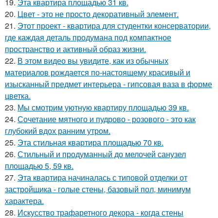
19.
Эта квартира площадью 31 кв.
20.
Цвет - это не просто декоративный элемент.
21.
Этот проект - квартира для студентки консерватории,
где каждая деталь продумана под компактное
пространство и активный образ жизни.
22.
В этом видео вы увидите, как из обычных
материалов рождается по-настоящему красивый и
изысканный предмет интерьера - гипсовая ваза в форме
цветка.
23.
Мы смотрим уютную квартиру площадью 39 кв.
24.
Сочетание мятного и пудрово - розового - это как
глубокий вдох ранним утром.
25.
Эта стильная квартира площадью 70 кв.
26.
Стильный и продуманный до мелочей санузел
площадью 5, 59 кв.
27.
Эта квартира начиналась с типовой отделки от
застройщика - голые стены, базовый пол, минимум
характера.
28.
Искусство трафаретного декора - когда стены