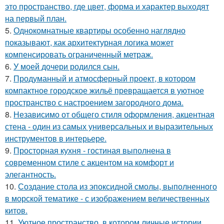
это пространство, где цвет, форма и характер выходят
на первый план.
5.
Однокомнатные квартиры особенно наглядно
показывают, как архитектурная логика может
компенсировать ограниченный метраж.
6.
У моей дочери родился сын.
7.
Продуманный и атмосферный проект, в котором
компактное городское жильё превращается в уютное
пространство с настроением загородного дома.
8.
Независимо от общего стиля оформления, акцентная
стена - один из самых универсальных и выразительных
инструментов в интерьере.
9.
Просторная кухня - гостиная выполнена в
современном стиле с акцентом на комфорт и
элегантность.
10.
Создание стола из эпоксидной смолы, выполненного
в морской тематике - с изображением величественных
китов.
11.
Уютное пространство, в котором личные истории