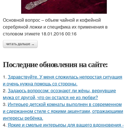
Основной вопрос – объем чайной и кофейной
серебряной ложки и специфика их применения в
столовом этикете 18.01.2016 00:16
читать дальше →
Последние обновления на сайте:
1.
Здравствуйте. У меня сложилась непростая ситуация
и очень нужна помощь со стороны.
2.
Задаюсь вопросом: осознают ли жёны, вернувшие
мужа от другой, что он остался не из любви?
3.
Интерьер детской комнаты выполнен в современном
и сдержанном стиле с яркими акцентами, отражающими
интересы ребёнка.
4.
Яркие и смелые интерьеры для вашего вдохновения -