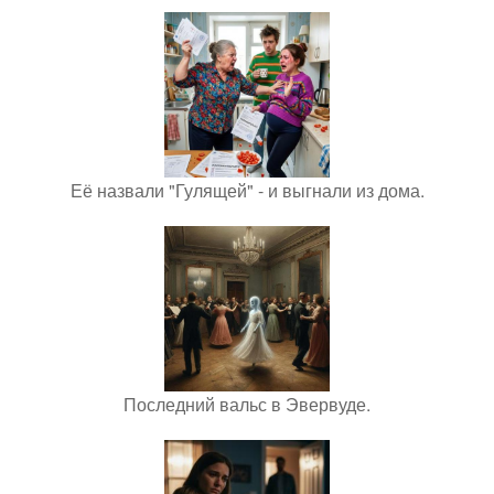
Её назвали "Гулящей" - и выгнали из дома.
Последний вальс в Эвервуде.