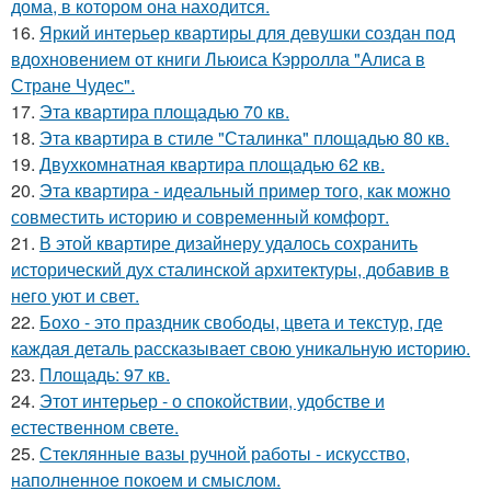
дома, в котором она находится.
16.
Яркий интерьер квартиры для девушки создан под
вдохновением от книги Льюиса Кэрролла "Алиса в
Стране Чудес".
17.
Эта квартира площадью 70 кв.
18.
Эта квартира в стиле "Сталинка" площадью 80 кв.
19.
Двухкомнатная квартира площадью 62 кв.
20.
Эта квартира - идеальный пример того, как можно
совместить историю и современный комфорт.
21.
В этой квартире дизайнеру удалось сохранить
исторический дух сталинской архитектуры, добавив в
него уют и свет.
22.
Бохо - это праздник свободы, цвета и текстур, где
каждая деталь рассказывает свою уникальную историю.
23.
Площадь: 97 кв.
24.
Этот интерьер - о спокойствии, удобстве и
естественном свете.
25.
Стеклянные вазы ручной работы - искусство,
наполненное покоем и смыслом.