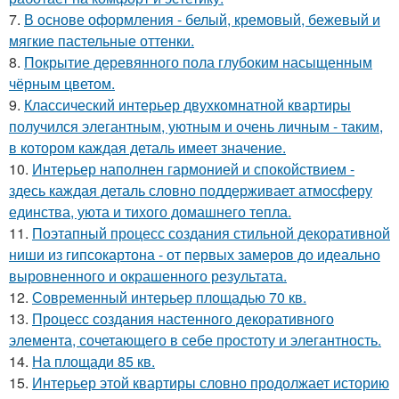
7.
В основе оформления - белый, кремовый, бежевый и
мягкие пастельные оттенки.
8.
Покрытие деревянного пола глубоким насыщенным
чёрным цветом.
9.
Классический интерьер двухкомнатной квартиры
получился элегантным, уютным и очень личным - таким,
в котором каждая деталь имеет значение.
10.
Интерьер наполнен гармонией и спокойствием -
здесь каждая деталь словно поддерживает атмосферу
единства, уюта и тихого домашнего тепла.
11.
Поэтапный процесс создания стильной декоративной
ниши из гипсокартона - от первых замеров до идеально
выровненного и окрашенного результата.
12.
Современный интерьер площадью 70 кв.
13.
Процесс создания настенного декоративного
элемента, сочетающего в себе простоту и элегантность.
14.
На площади 85 кв.
15.
Интерьер этой квартиры словно продолжает историю