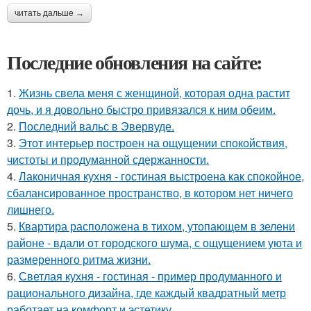
читать дальше →
Последние обновления на сайте:
1.
Жизнь свела меня с женщиной, которая одна растит
дочь, и я довольно быстро привязался к ним обеим.
2.
Последний вальс в Эвервуде.
3.
Этот интерьер построен на ощущении спокойствия,
чистоты и продуманной сдержанности.
4.
Лаконичная кухня - гостиная выстроена как спокойное,
сбалансированное пространство, в котором нет ничего
лишнего.
5.
Квартира расположена в тихом, утопающем в зелени
районе - вдали от городского шума, с ощущением уюта и
размеренного ритма жизни.
6.
Светлая кухня - гостиная - пример продуманного и
рационального дизайна, где каждый квадратный метр
работает на комфорт и эстетику.