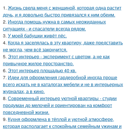
1.
Жизнь свела меня с женщиной, которая одна растит
дочь, и я довольно быстро привязался к ним обеим.
2.
Иногда помощь нужна в самых неожиданных
ситуациях - и спасатели всегда рядом.
3.
У моей бабушки живёт пёс.
4.
Когда я заселялась в эту квартиру, даже представить
не могла, чем всё закончится.
5.
Этот интерьер - эксперимент с цветом, а не как
привычное жилое пространство.
6.
Этот интерьер площадью 40 кв.
7.
Идеи для оформления гардеробной иногда проще
всего искать не в каталогах мебели и не в интерьерных
журналах, а в кино.
8.
Современный интерьер уютной квартиры - студии
продуман до мелочей и ориентирован на комфорт
повседневной жизни.
9.
Кухня оформлена в тёплой и уютной атмосфере,
которая располагает к спокойным семейным ужинам и