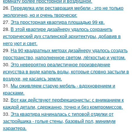
комнату более просторной и воздушной.
26.
Переделка или реставрация мебели - это не только
экологично, но и очень творчески:
27.
Эта просторная квартира площадью 99 кв.
28.
В этой квартире дизайнеру удалось сохранить
исторический дух сталинской архитектуры, добавив в
него уют и свет.
29.
На 90 квадратных метрах дизайнеру удалось создать
пространство, наполненное светом, лёгкостью и уютом.
30.
Это невероятно реалистичное произведение
искусства в виде капель воды, которые словно застыли в
воздухе, не касаясь земли.
31.
Мы оживляем старую мебель - вдохновением и
красками.
32.
Вот как действуют перфекционисты: с вниманием к
каждой детали, сдержанно, точно и без компромиссов.
33.
Эта квартира начиналась с типовой отделки от
застройщика - голые стены, базовый пол, минимум
характера.