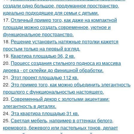
создали одно большое, продуманное пространство,
идеально подходящее для семьи с детьми.
17.
Отличный пример того, как даже на компактной
площади можно создать современное, уютное и
функциональное пространство.
18.
Решение установить натяжные потолки кажется
простым только на первый взгляд.
19.
Квартира площадью 36, 2 кв.
20.
Процесс создания стильного подноса из массива
дерева - от склейки до финишной обработки.
21.
Этот проект площадью 112 кв.
22.
Это пример того, как можно объединить элегантность
прошлого с функциональностью настоящего.
23.
Современный декор с золотыми акцентами:
элегантность в деталях.
24.
Эта квартира площадью 31 кв.
25.
Светлая мебель, например в оттенках белого,
кремового, бежевого или пастельных тонов, делает