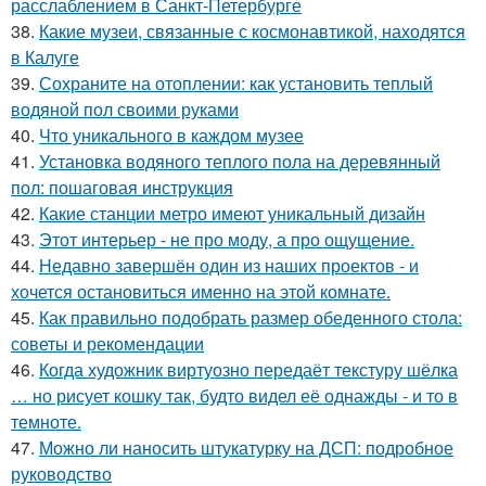
расслаблением в Санкт-Петербурге
38.
Какие музеи, связанные с космонавтикой, находятся
в Калуге
39.
Сохраните на отоплении: как установить теплый
водяной пол своими руками
40.
Что уникального в каждом музее
41.
Установка водяного теплого пола на деревянный
пол: пошаговая инструкция
42.
Какие станции метро имеют уникальный дизайн
43.
Этот интерьер - не про моду, а про ощущение.
44.
Недавно завершён один из наших проектов - и
хочется остановиться именно на этой комнате.
45.
Как правильно подобрать размер обеденного стола:
советы и рекомендации
46.
Когда художник виртуозно передаёт текстуру шёлка
… но рисует кошку так, будто видел её однажды - и то в
темноте.
47.
Можно ли наносить штукатурку на ДСП: подробное
руководство