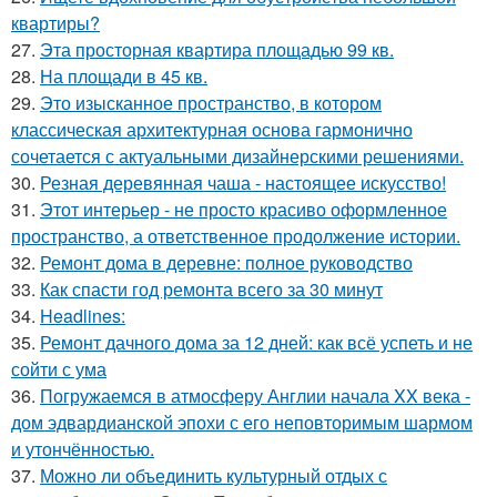
квартиры?
27.
Эта просторная квартира площадью 99 кв.
28.
На площади в 45 кв.
29.
Это изысканное пространство, в котором
классическая архитектурная основа гармонично
сочетается с актуальными дизайнерскими решениями.
30.
Резная деревянная чаша - настоящее искусство!
31.
Этот интерьер - не просто красиво оформленное
пространство, а ответственное продолжение истории.
32.
Ремонт дома в деревне: полное руководство
33.
Как спасти год ремонта всего за 30 минут
34.
Headlines:
35.
Ремонт дачного дома за 12 дней: как всё успеть и не
сойти с ума
36.
Погружаемся в атмосферу Англии начала XX века -
дом эдвардианской эпохи с его неповторимым шармом
и утончённостью.
37.
Можно ли объединить культурный отдых с