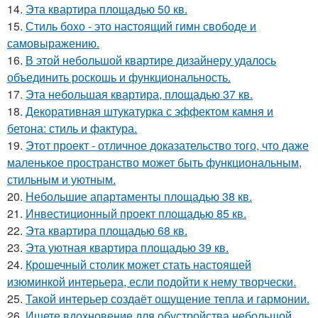
14.
Эта квартира площадью 50 кв.
15.
Стиль бохо - это настоящий гимн свободе и
самовыражению.
16.
В этой небольшой квартире дизайнеру удалось
объединить роскошь и функциональность.
17.
Эта небольшая квартира, площадью 37 кв.
18.
Декоративная штукатурка с эффектом камня и
бетона: стиль и фактура.
19.
Этот проект - отличное доказательство того, что даже
маленькое пространство может быть функциональным,
стильным и уютным.
20.
Небольшие апартаменты площадью 38 кв.
21.
Инвестиционный проект площадью 85 кв.
22.
Эта квартира площадью 68 кв.
23.
Эта уютная квартира площадью 39 кв.
24.
Крошечный столик может стать настоящей
изюминкой интерьера, если подойти к нему творчески.
25.
Такой интерьер создаёт ощущение тепла и гармонии.
26.
Ищете вдохновение для обустройства небольшой