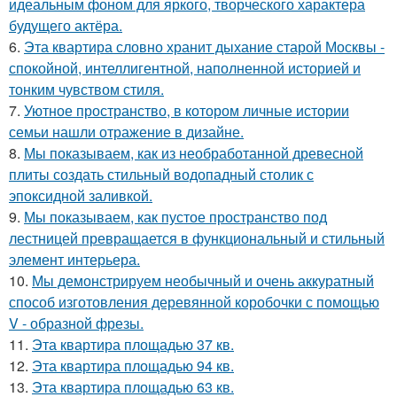
идеальным фоном для яркого, творческого характера
будущего актёра.
6.
Эта квартира словно хранит дыхание старой Москвы -
спокойной, интеллигентной, наполненной историей и
тонким чувством стиля.
7.
Уютное пространство, в котором личные истории
семьи нашли отражение в дизайне.
8.
Мы показываем, как из необработанной древесной
плиты создать стильный водопадный столик с
эпоксидной заливкой.
9.
Мы показываем, как пустое пространство под
лестницей превращается в функциональный и стильный
элемент интерьера.
10.
Мы демонстрируем необычный и очень аккуратный
способ изготовления деревянной коробочки с помощью
V - образной фрезы.
11.
Эта квартира площадью 37 кв.
12.
Эта квартира площадью 94 кв.
13.
Эта квартира площадью 63 кв.