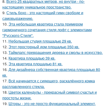
8.
Всего 25 квадратных метров, но внутри - по-
настоящему уникальное пространство.
9.
Стиль бохо - это настоящий гимн свободе и
самовыражению.
10.
Эта небольшая квартира стала примером
гармоничного сочетания стиля лофт с элементами
"Русского Стиля".
11.
Небольшая студия площадью 29 кв.
12.
Этот просторный дом площадью 350 кв.
13.
Таймлапс превращения дерева и смолы в искусство.
14.
Квартира площадью 39 кв.
15.
Эта квартира площадью 81 кв.
16.
Для дизайнера собственная квартира площадью 80
кв.
17.
Всё начинается с сияющего, раскалённого комка
расплавленного стекла.
18.
Цветок календулы - прекрасный символ счастья и
простоты жизни.
19.
Шторы - это не просто функциональный элемент,