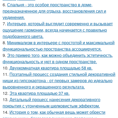
6.
Спальня - это особое пространство в доме,
предназначенное для отдыха, восстановления сил и
уединения.
7.
Интерьер, который выглядит современно и вызывает
ощущение гармонии, всегда начинается с правильно
подобранного цвета.
8.
Минимализм в интерьере с простотой и максимальной
функциональностью пространства ассоциируется.
9.
Это пример того, как можно объединить эстетичность,
функциональность и уют в одном пространстве.
10.
Двухкомнатная квартира площадью 58 кв.
11.
Поэтапный процесс создания стильной декоративной
ниши из гипсокартона - от первых замеров до идеально
выровненного и окрашенного результата.
12.
Эта квартира площадью 37 кв.
13.
Детальный процесс нанесения декоративного
покрытия с утонченным шелковистым эффектом.
14.
История о том, как обычная вещь может обрести