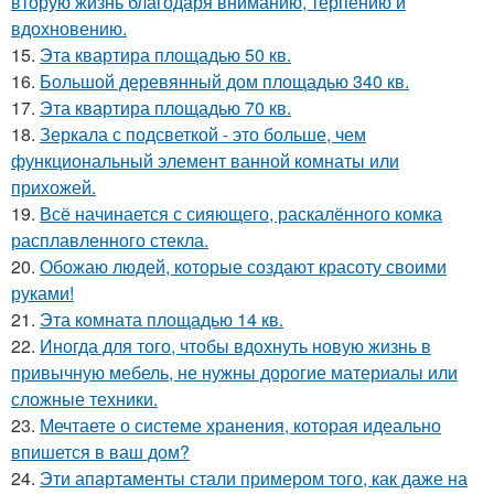
вторую жизнь благодаря вниманию, терпению и
вдохновению.
15.
Эта квартира площадью 50 кв.
16.
Большой деревянный дом площадью 340 кв.
17.
Эта квартира площадью 70 кв.
18.
Зеркала с подсветкой - это больше, чем
функциональный элемент ванной комнаты или
прихожей.
19.
Всё начинается с сияющего, раскалённого комка
расплавленного стекла.
20.
Обожаю людей, которые создают красоту своими
руками!
21.
Эта комната площадью 14 кв.
22.
Иногда для того, чтобы вдохнуть новую жизнь в
привычную мебель, не нужны дорогие материалы или
сложные техники.
23.
Мечтаете о системе хранения, которая идеально
впишется в ваш дом?
24.
Эти апартаменты стали примером того, как даже на