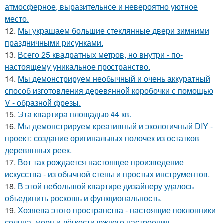
атмосферное, выразительное и невероятно уютное
место.
12.
Мы украшаем большие стеклянные двери зимними
праздничными рисунками.
13.
Всего 25 квадратных метров, но внутри - по-
настоящему уникальное пространство.
14.
Мы демонстрируем необычный и очень аккуратный
способ изготовления деревянной коробочки с помощью
V - образной фрезы.
15.
Эта квартира площадью 44 кв.
16.
Мы демонстрируем креативный и экологичный DIY -
проект: создание оригинальных полочек из остатков
деревянных реек.
17.
Вот так рождается настоящее произведение
искусства - из обычной стены и простых инструментов.
18.
В этой небольшой квартире дизайнеру удалось
объединить роскошь и функциональность.
19.
Хозяева этого пространства - настоящие поклонники
солнца, моря и лёгкости южного настроения.