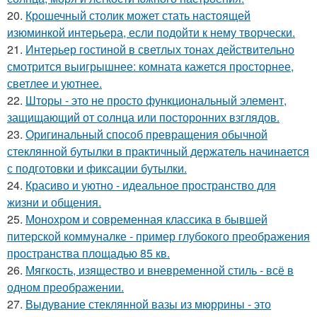
20.
Крошечный столик может стать настоящей
изюминкой интерьера, если подойти к нему творчески.
21.
Интерьер гостиной в светлых тонах действительно
смотрится выигрышнее: комната кажется просторнее,
светлее и уютнее.
22.
Шторы - это не просто функциональный элемент,
защищающий от солнца или посторонних взглядов.
23.
Оригинальный способ превращения обычной
стеклянной бутылки в практичный держатель начинается
с подготовки и фиксации бутылки.
24.
Красиво и уютно - идеальное пространство для
жизни и общения.
25.
Монохром и современная классика в бывшей
питерской коммуналке - пример глубокого преображения
пространства площадью 85 кв.
26.
Мягкость, изящество и вневременной стиль - всё в
одном преображении.
27.
Выдувание стеклянной вазы из мюррины - это