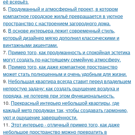
её всерьёз.
5.
Продуманный и атмосферный проект, в котором
компактное городское жильё превращается в уютное
пространство с настроением загородного дома.
6.
В основе интерьера лежит современный стиль,
который дизайнер мягко дополнил классическими и
винтажными акцентами.
7.
Пример того, как продуманность и спокойная эстетика
могут создать по-настоящему семейную атмосферу.
8.
Пример того, как даже компактное пространство
может стать полноценным и очень удобным для жизни.
9.
Небольшая квартира всегда ставит перед владельцем
непростую задачу: как создать ощущение воздуха и
порядка, не потеряв при этом функциональность.
10.
Прекрасный интерьер небольшой квартиры, где
каждый метр продуман так, чтобы создавать гармонию,
уют и ощущение завершённости.
11.
Этот интерьер - отличный пример того, как даже
небольшое пространство можно превратить в