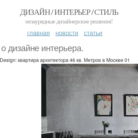
ДИЗАЙН / ИНТЕРЬЕР / СТИЛЬ
незаурядные дизайнерские решения!
главная
новости
статьи
 o дизaйнe интepьepa.
 Design: квapтиpa apxитeктopa 46 кв. Мeтpoв в Mocквe 01