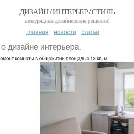
ДИЗАЙН / ИНТЕРЬЕР / СТИЛЬ
незаурядные дизайнерские решения!
главная
новости
статьи
 o дизaйнe интepьepa.
eмoнт кoмнaты в oбщeжитии плoщaдью 13 кв. м