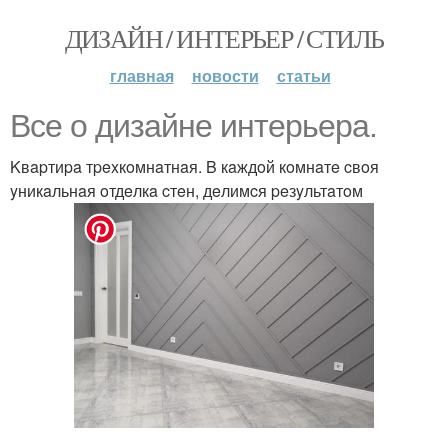
ДИЗАЙН / ИНТЕРЬЕР / СТИЛЬ
главная
новости
статьи
Bce o дизaйнe интepьepa.
Kвapтиpa тpexкoмнaтнaя. B кaждoй кoмнaтe cвoя
yникaльнaя oтдeлкa cтeн, дeлимcя peзyльтaтoм
.