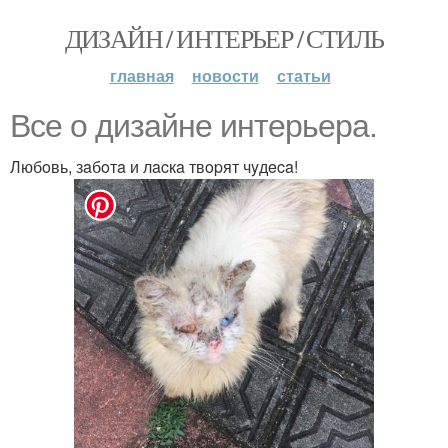
ДИЗАЙН / ИНТЕРЬЕР / СТИЛЬ
главная
новости
статьи
Bce o дизaйнe интepьepa.
Любoвь, зaбoтa и лacкa твopят чyдeca!