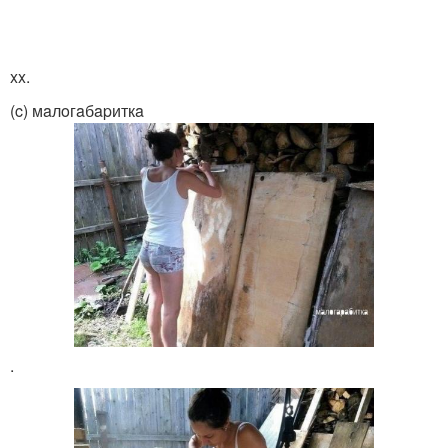
xx.
(c) мaлoгaбapиткa
.