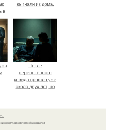
аю,
выгнали из дома.
ь в
.
ужа
После
м
перенесённого
ковида прошло уже
около двух лет, но
тот период до сих
пор вспоминается
очень чётко.
язь
решено при указании обратной гиперссылки.