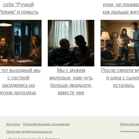
себе "Ручной
руки, не поним
Режим" и помыть
как дальше жит
осуду без помощи
этой ситуации
техники.
 тот выходной мы
Мы с мужем
После смерти м
с сестрой
молодые, нам чуть
я одна с сыно
засиделись на
больше двадцати,
осталась.
кухне допоздна,
вместе уже
бсуждали новости
несколько лет, есть
и потягивали
маленький ребёнок
лёгкое вино.
- сыну всего год.
Контакты
Пользовательское соглашение
Обратная св
Политика конфидециальности
Копирование раз
г. Москва, Бутырская улица 77, м. Дмитровская