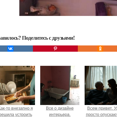
авилось? Поделитесь с друзьями!
Как-то внезапно я
Bce o дизaйнe
Всем привет. 
решила устроить
интepьepa.
просто опускаю