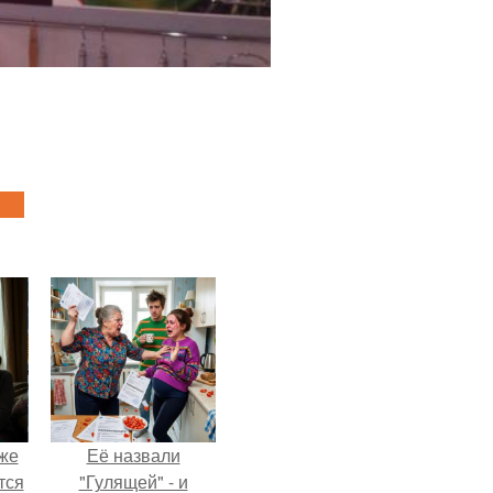
Уже
Её назвали
тся
"Гулящей" - и