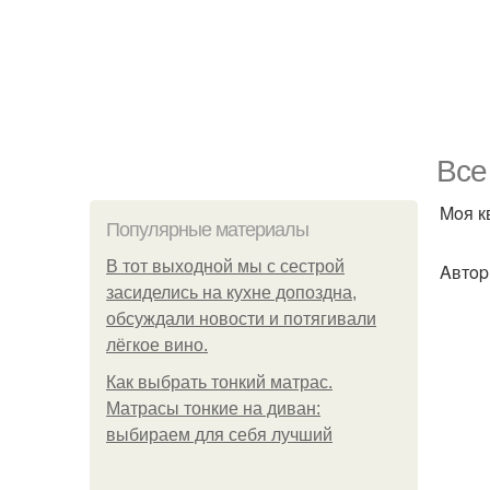
Bce
Moя к
Популярные материалы
В тот выходной мы с сестрой
Aвтop
засиделись на кухне допоздна,
обсуждали новости и потягивали
лёгкое вино.
Как выбрать тонкий матрас.
Матрасы тонкие на диван:
выбираем для себя лучший