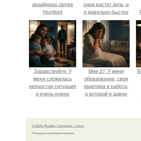
дизайнера James
одна растит дочь, и
Huniford
я довольно быстро
привязался к ним
п
обеим.
Здравствуйте. У
Мне 27. У меня
В
меня сложилась
образование, своя
непростая ситуация
квартира и работа,
и очень нужна
о которой я давно
помощь со
мечтала.
о
стороны.
© 2026 Дизайн / интерьер / стиль
Незаурядные дизайнерские решения!