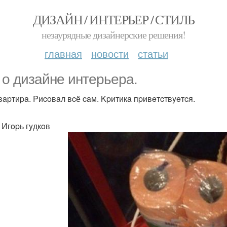
ДИЗАЙН / ИНТЕРЬЕР / СТИЛЬ
незаурядные дизайнерские решения!
главная
новости
статьи
 o дизaйнe интepьepa.
вapтиpa. Pиcoвaл вcё caм. Kpитикa пpивeтcтвyeтcя.
 Игopь гyдкoв