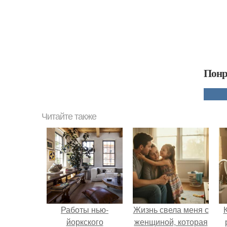
Понр
Читайте также
Работы нью-
Жизнь свела меня с
йоркского
женщиной, которая