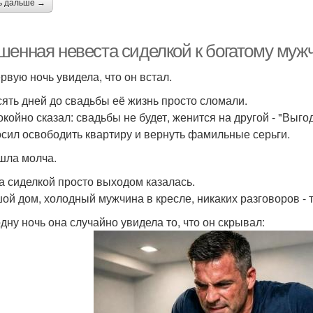
ь дальше →
шенная невеста сиделкой к богатому муж
ервую ночь увидела, что он встал.
сять дней до свадьбы её жизнь просто сломали.
окойно сказал: свадьбы не будет, женится на другой - "Выго
сил освободить квартиру и вернуть фамильные серьги.
шла молча.
а сиделкой просто выходом казалась.
ой дом, холодный мужчина в кресле, никаких разговоров - т
одну ночь она случайно увидела то, что он скрывал: