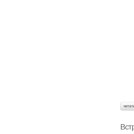
читат
Встр