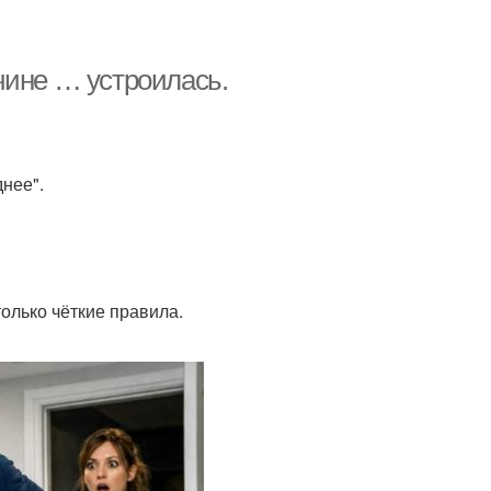
чине … устроилась.
днее".
олько чёткие правила.