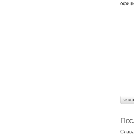
офици
читат
Пос
Слава