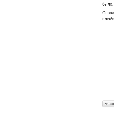
было.
Снача
влюби
читат