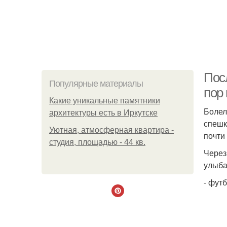
Посл
Популярные материалы
пор 
Какие уникальные памятники
Болел
архитектуры есть в Иркутске
спешк
Уютная, атмосферная квартира -
почти
студия, площадью - 44 кв.
Через
улыба
- футб