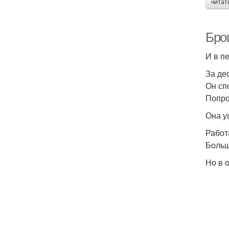
читат
Бро
И в п
За де
Он сп
Попро
Она у
Работ
Больш
Но в 