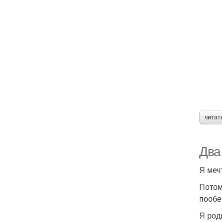
читат
Два 
Я меч
Потом
пообе
Я род