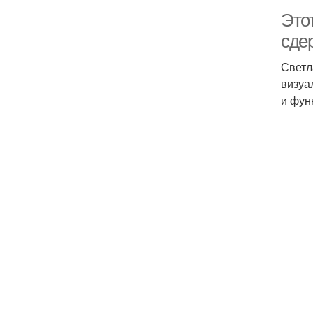
Это
сде
Светл
визуа
и фун