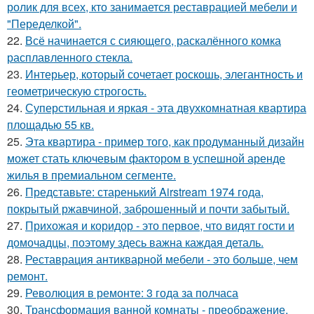
ролик для всех, кто занимается реставрацией мебели и
"Переделкой".
22.
Всё начинается с сияющего, раскалённого комка
расплавленного стекла.
23.
Интерьер, который сочетает роскошь, элегантность и
геометрическую строгость.
24.
Суперстильная и яркая - эта двухкомнатная квартира
площадью 55 кв.
25.
Эта квартира - пример того, как продуманный дизайн
может стать ключевым фактором в успешной аренде
жилья в премиальном сегменте.
26.
Представьте: старенький Airstream 1974 года,
покрытый ржавчиной, заброшенный и почти забытый.
27.
Прихожая и коридор - это первое, что видят гости и
домочадцы, поэтому здесь важна каждая деталь.
28.
Реставрация антикварной мебели - это больше, чем
ремонт.
29.
Революция в ремонте: 3 года за полчаса
30.
Трансформация ванной комнаты - преображение,