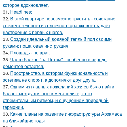
которое вдохновляет.
31.
Headlines:
32.
В этой квартире невозможно грустить - сочетание
свежего зелёного и солнечного оранжевого задаёт
настроение с первых шагов.
33.
Создай идеальный водяной теплый пол своими
руками: пошаговая инструкция
34.
Площадь - не враг.
35.
Часто балкон "на Потом" - особенно в череде
ремонтов остаётся.
36.
Пространство, в котором функциональность и
эстетика не спорят, а дополняют друг друга.
37.
Одним из главных пожеланий хозяев было найти
баланс между жизнью в мегаполисе, с его
стремительным ритмом, и ощущением природной
гармонии.
38.
Какие планы на развитие инфраструктуры Арзамаса
на ближайшие годы