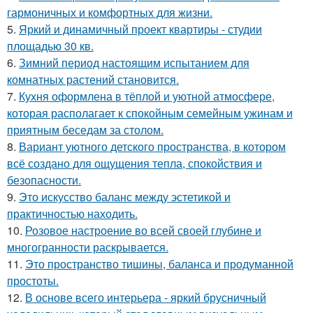
гармоничных и комфортных для жизни.
5.
Яркий и динамичный проект квартиры - студии
площадью 30 кв.
6.
Зимний период настоящим испытанием для
комнатных растений становится.
7.
Кухня оформлена в тёплой и уютной атмосфере,
которая располагает к спокойным семейным ужинам и
приятным беседам за столом.
8.
Вариант уютного детского пространства, в котором
всё создано для ощущения тепла, спокойствия и
безопасности.
9.
Это искусство баланс между эстетикой и
практичностью находить.
10.
Розовое настроение во всей своей глубине и
многогранности раскрывается.
11.
Это пространство тишины, баланса и продуманной
простоты.
12.
В основе всего интерьера - яркий брусничный