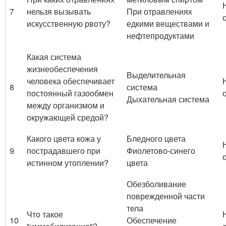
7
нельзя вызывать
При отравлениях
искусственную рвоту?
едкими веществами и
нефтепродуктами
Какая система
жизнеобеспечения
Выделительная
человека обеспечивает
8
система
постоянный газообмен
Дыхательная система
между организмом и
окружающей средой?
Какого цвета кожа у
Бледного цвета
9
пострадавшего при
Фиолетово-синего
истинном утоплении?
цвета
Обезболивание
поврежденной части
тела
Что такое
10
Обеспечение