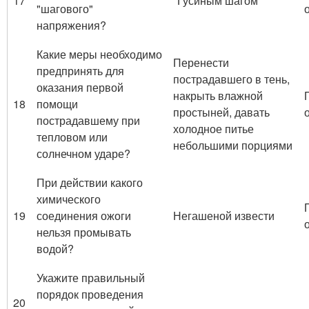
17
"Гусиным шагом"
"шагового"
напряжения?
Какие меры необходимо
Перенести
предпринять для
пострадавшего в тень,
оказания первой
накрыть влажной
18
помощи
простыней, давать
пострадавшему при
холодное питье
тепловом или
небольшими порциями
солнечном ударе?
При действии какого
химического
19
соединения ожоги
Негашеной извести
нельзя промывать
водой?
Укажите правильный
порядок проведения
20