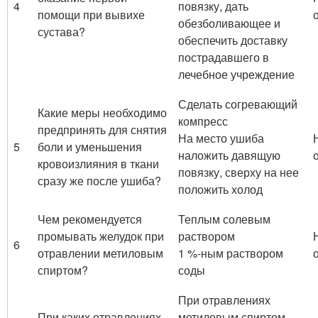
4
повязку, дать
помощи при вывихе
обезболивающее и
сустава?
обеспечить доставку
пострадавшего в
лечебное учреждение
Сделать согревающий
Какие меры необходимо
компресс
предпринять для снятия
На место ушиба
5
боли и уменьшения
наложить давящую
кровоизлияния в ткани
повязку, сверху на нее
сразу же после ушиба?
положить холод
Чем рекомендуется
Теплым солевым
промывать желудок при
раствором
6
отравлении метиловым
1 %-ным раствором
спиртом?
соды
При отравлениях
При каких отравлениях
метиловым спиртом