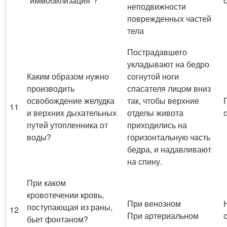
"иммобилизация"?
неподвижности
поврежденных частей
тела
Пострадавшего
укладывают на бедро
Каким образом нужно
согнутой ноги
производить
спасателя лицом вниз
освобождение желудка
так, чтобы верхние
11
и верхних дыхательных
отделы живота
путей утопленника от
приходились на
воды?
горизонтальную часть
бедра, и надавливают
на спину.
При каком
кровотечении кровь,
При венозном
поступающая из раны,
12
При артериальном
бьет фонтаном?