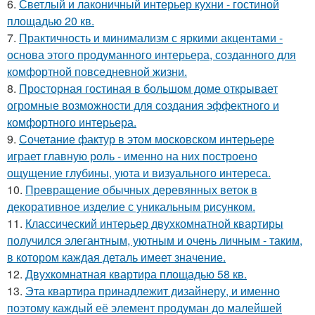
6.
Светлый и лаконичный интерьер кухни - гостиной
площадью 20 кв.
7.
Практичность и минимализм с яркими акцентами -
основа этого продуманного интерьера, созданного для
комфортной повседневной жизни.
8.
Просторная гостиная в большом доме открывает
огромные возможности для создания эффектного и
комфортного интерьера.
9.
Сочетание фактур в этом московском интерьере
играет главную роль - именно на них построено
ощущение глубины, уюта и визуального интереса.
10.
Превращение обычных деревянных веток в
декоративное изделие с уникальным рисунком.
11.
Классический интерьер двухкомнатной квартиры
получился элегантным, уютным и очень личным - таким,
в котором каждая деталь имеет значение.
12.
Двухкомнатная квартира площадью 58 кв.
13.
Эта квартира принадлежит дизайнеру, и именно
поэтому каждый её элемент продуман до малейшей