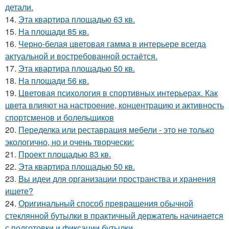
детали.
14.
Эта квартира площадью 63 кв.
15.
На площади 85 кв.
16.
Черно-белая цветовая гамма в интерьере всегда
актуальной и востребованной остаётся.
17.
Эта квартира площадью 50 кв.
18.
На площади 56 кв.
19.
Цветовая психология в спортивных интерьерах. Как
цвета влияют на настроение, концентрацию и активность
спортсменов и болельщиков
20.
Переделка или реставрация мебели - это не только
экологично, но и очень творчески:
21.
Проект площадью 83 кв.
22.
Эта квартира площадью 50 кв.
23.
Вы идеи для организации пространства и хранения
ищете?
24.
Оригинальный способ превращения обычной
стеклянной бутылки в практичный держатель начинается
с подготовки и фиксации бутылки.