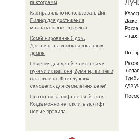
Луч
пиктограмм
Класс
Как правильно использовать Дип
Даже 
Рилиф для достижения
Раков
максимального эффекта
«паря
Комбинированный дом.
Достоинства комбинированных
Вот п
домов
Раков
Поделки для детей 7 лет своими
белая
руками из картона, бумаги, шишек и
Тумбы
пластилина. Фото лучших
для у
самоделок для семилетних детей
Посмо
Платит ли за лифт первый этаж.
Когда можно не платить за лифт:
новые правила