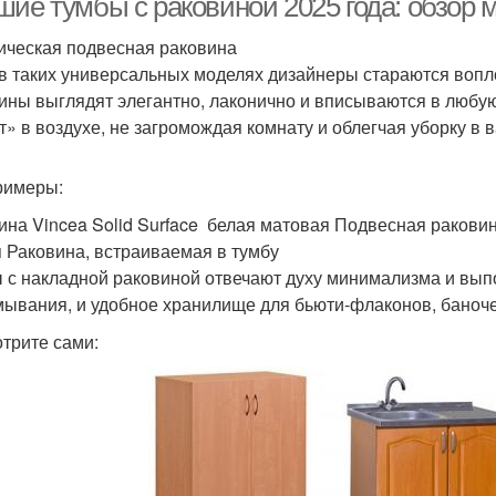
шие тумбы с раковиной 2025 года: обзор 
ическая подвесная раковина
в таких универсальных моделях дизайнеры стараются вопл
ины выглядят элегантно, лаконично и вписываются в любую
т» в воздухе, не загромождая комнату и облегчая уборку в 
римеры:
ина Vincea Solid Surface белая матовая Подвесная ракови
 Раковина, встраиваемая в тумбу
 с накладной раковиной отвечают духу минимализма и выпо
мывания, и удобное хранилище для бьюти-флаконов, баноче
трите сами: