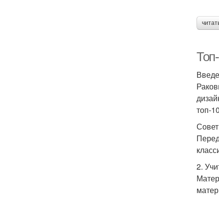
читат
Топ-
Введ
Раков
дизай
топ-1
Совет
Перед
класс
2. Уч
Матер
матер