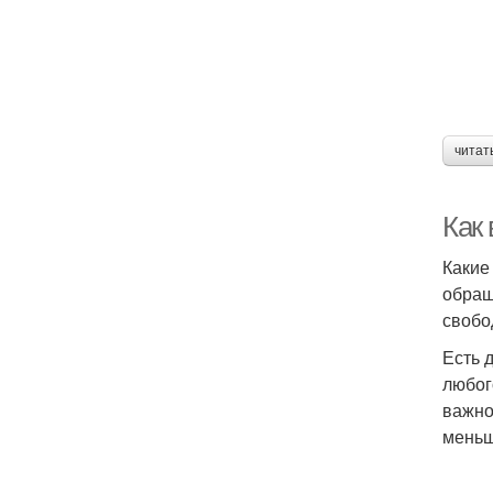
читат
Как
Какие
обращ
свобо
Есть 
любог
важно
меньш