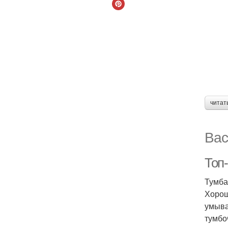
читат
Вас
Топ
Тумба
Хорош
умыва
тумбо