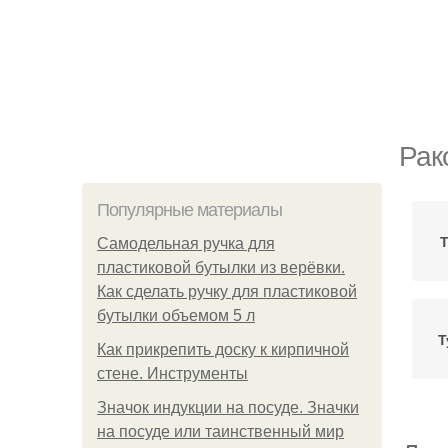
Рак
Популярные материалы
Т
Самодельная ручка для
пластиковой бутылки из верёвки.
Как сделать ручку для пластиковой
бутылки объемом 5 л
Т
Как прикрепить доску к кирпичной
стене. Инструменты
Значок индукции на посуде. Значки
на посуде или таинственный мир