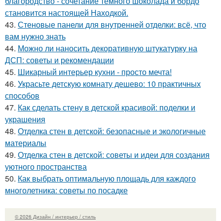
благородство - сочетание тёмного шоколада и бордо
становится настоящей Находкой.
43.
Стеновые панели для внутренней отделки: всё, что
вам нужно знать
44.
Можно ли наносить декоративную штукатурку на
ДСП: советы и рекомендации
45.
Шикарный интерьер кухни - просто мечта!
46.
Украсьте детскую комнату дешево: 10 практичных
способов
47.
Как сделать стену в детской красивой: поделки и
украшения
48.
Отделка стен в детской: безопасные и экологичные
материалы
49.
Отделка стен в детской: советы и идеи для создания
уютного пространства
50.
Как выбрать оптимальную площадь для каждого
многолетника: советы по посадке
© 2026 Дизайн / интерьер / стиль