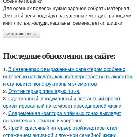
Осенние поделки
Для осенних поделок нужно заранее собрать материал.
Для этой цели подойдут засушенные между страницами
книг листья, желуди, каштаны, семена, ветки, шишки.
читать дальше →
Последние обновления на сайте:
1.
В интерьерах с выраженным характером особенно
интересно наблюдать, как цвет перестаёт быть акцентом
и становится конструктивным элементом.
2.
Этот интерьер площадью 40 кв.
3.
Сдержанный, продуманный и элегантный проект,
ориентированный на комфорт повседневной жизни.
4.
Современная квартира в тёмных тонах выглядит
выразительно, стильно и уверенно.
5.
Яркий, красочный интерьер этой квартиры стал
отражением активной и дружной семейной жизни.