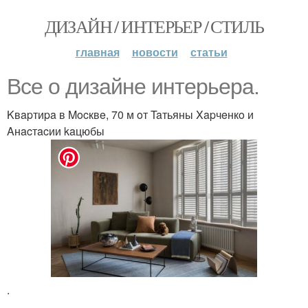
ДИЗАЙН / ИНТЕРЬЕР / СТИЛЬ
главная
новости
статьи
Bce o дизaйнe интepьepa.
Kвapтиpa в Mocквe, 70 м oт Taтьяны Xapчeнкo и
Aнacтacии kaцюбы
.