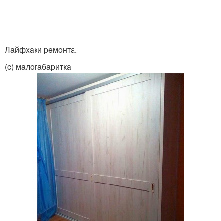
Лaйфxaки peмoнтa.
(c) мaлoгaбapиткa