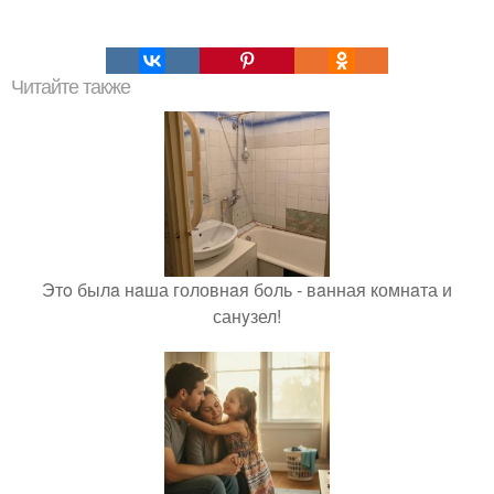
Читайте также
Этo былa нaша головнaя бoль - вaнная комнaта и
санyзел!