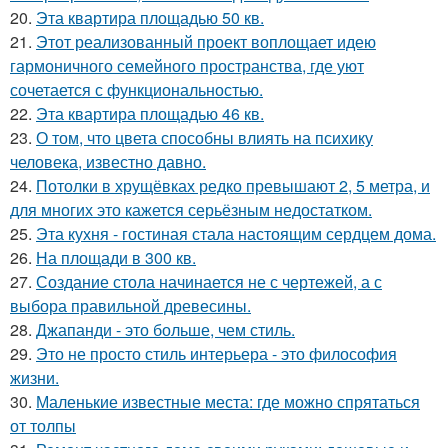
20.
Эта квартира площадью 50 кв.
21.
Этот реализованный проект воплощает идею
гармоничного семейного пространства, где уют
сочетается с функциональностью.
22.
Эта квартира площадью 46 кв.
23.
О том, что цвета способны влиять на психику
человека, известно давно.
24.
Потолки в хрущёвках редко превышают 2, 5 метра, и
для многих это кажется серьёзным недостатком.
25.
Эта кухня - гостиная стала настоящим сердцем дома.
26.
На площади в 300 кв.
27.
Создание стола начинается не с чертежей, а с
выбора правильной древесины.
28.
Джапанди - это больше, чем стиль.
29.
Это не просто стиль интерьера - это философия
жизни.
30.
Маленькие известные места: где можно спрятаться
от толпы