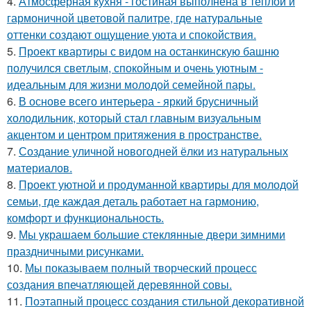
4.
Атмосферная кухня - гостиная выполнена в тёплой и
гармоничной цветовой палитре, где натуральные
оттенки создают ощущение уюта и спокойствия.
5.
Проект квартиры с видом на останкинскую башню
получился светлым, спокойным и очень уютным -
идеальным для жизни молодой семейной пары.
6.
В основе всего интерьера - яркий брусничный
холодильник, который стал главным визуальным
акцентом и центром притяжения в пространстве.
7.
Создание уличной новогодней ёлки из натуральных
материалов.
8.
Проект уютной и продуманной квартиры для молодой
семьи, где каждая деталь работает на гармонию,
комфорт и функциональность.
9.
Мы украшаем большие стеклянные двери зимними
праздничными рисунками.
10.
Мы показываем полный творческий процесс
создания впечатляющей деревянной совы.
11.
Поэтапный процесс создания стильной декоративной