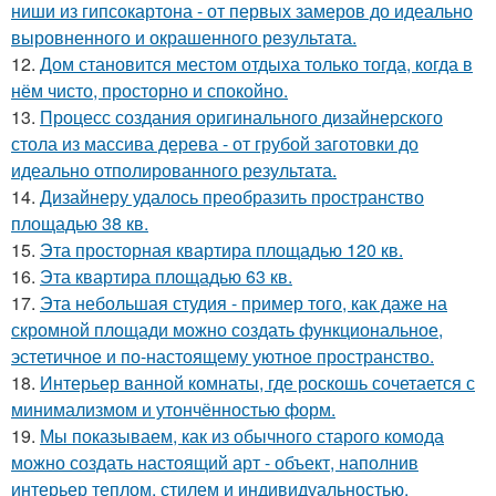
ниши из гипсокартона - от первых замеров до идеально
выровненного и окрашенного результата.
12.
Дом становится местом отдыха только тогда, когда в
нём чисто, просторно и спокойно.
13.
Процесс создания оригинального дизайнерского
стола из массива дерева - от грубой заготовки до
идеально отполированного результата.
14.
Дизайнеру удалось преобразить пространство
площадью 38 кв.
15.
Эта просторная квартира площадью 120 кв.
16.
Эта квартира площадью 63 кв.
17.
Эта небольшая студия - пример того, как даже на
скромной площади можно создать функциональное,
эстетичное и по-настоящему уютное пространство.
18.
Интерьер ванной комнаты, где роскошь сочетается с
минимализмом и утончённостью форм.
19.
Мы показываем, как из обычного старого комода
можно создать настоящий арт - объект, наполнив
интерьер теплом, стилем и индивидуальностью.