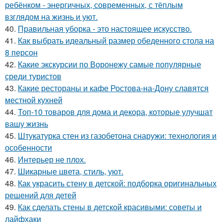
ребёнком - энергичных, современных, с тёплым
взглядом на жизнь и уют.
40.
Правильная уборка - это настоящее искусство.
41.
Как выбрать идеальный размер обеденного стола на
8 персон
42.
Какие экскурсии по Воронежу самые популярные
среди туристов
43.
Какие рестораны и кафе Ростова-на-Дону славятся
местной кухней
44.
Топ-10 товаров для дома и декора, которые улучшат
вашу жизнь
45.
Штукатурка стен из газобетона снаружи: технология и
особенности
46.
Интерьер не плох.
47.
Шикарные цвета, стиль, уют.
48.
Как украсить стену в детской: подборка оригинальных
решений для детей
49.
Как сделать стены в детской красивыми: советы и
лайфхаки